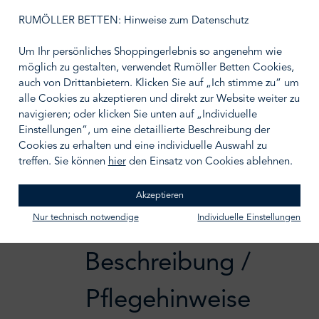
RUMÖLLER BETTEN: Hinweise zum Datenschutz
Gewicht
50 g
190 g
Um Ihr persönliches Shoppingerlebnis so angenehm wie
möglich zu gestalten, verwendet Rumöller Betten Cookies,
auch von Drittanbietern. Klicken Sie auf „Ich stimme zu“ um
alle Cookies zu akzeptieren und direkt zur Website weiter zu
navigieren; oder klicken Sie unten auf „Individuelle
IN DEN WARENKORB
Einstellungen“, um eine detaillierte Beschreibung der
Cookies zu erhalten und eine individuelle Auswahl zu
Zum Merkzettel hinzufügen
treffen. Sie können
hier
den Einsatz von Cookies ablehnen.
Akzeptieren
Nur technisch notwendige
Individuelle Einstellungen
Beschreibung /
Pflegehinweise