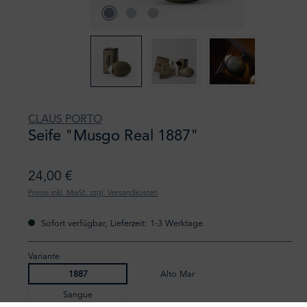
CLAUS PORTO
Seife "Musgo Real 1887"
24,00 €
Preise inkl. MwSt. zzgl. Versandkosten
Sofort verfügbar, Lieferzeit: 1-3 Werktage
Variante
1887
Alto Mar
Sangue