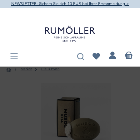
NEWSLETTER: Sichern Sie sich 10 EUR bei Ihrer Erstanmeldung >
alt springen
Du hast 0 Produkte au
Marken
Claus Porto