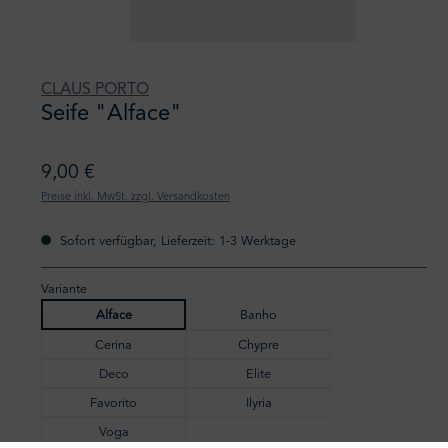
CLAUS PORTO
Seife "Alface"
9,00 €
Preise inkl. MwSt. zzgl. Versandkosten
Sofort verfügbar, Lieferzeit: 1-3 Werktage
Variante
Alface
Banho
Cerina
Chypre
Deco
Elite
Favorito
Ilyria
Voga