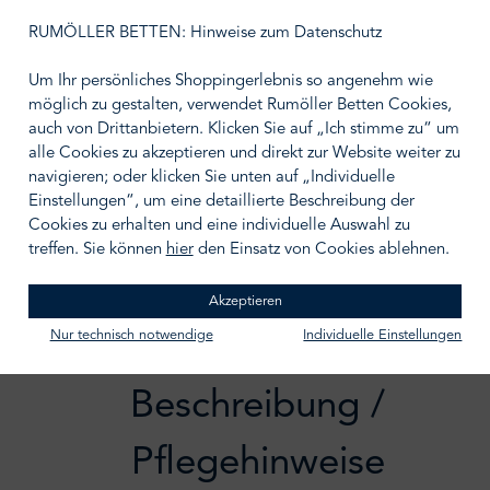
RUMÖLLER BETTEN: Hinweise zum Datenschutz
Gewicht
50 g
150 g
Um Ihr persönliches Shoppingerlebnis so angenehm wie
möglich zu gestalten, verwendet Rumöller Betten Cookies,
auch von Drittanbietern. Klicken Sie auf „Ich stimme zu“ um
alle Cookies zu akzeptieren und direkt zur Website weiter zu
navigieren; oder klicken Sie unten auf „Individuelle
IN DEN WARENKORB
Einstellungen“, um eine detaillierte Beschreibung der
Cookies zu erhalten und eine individuelle Auswahl zu
Zum Merkzettel hinzufügen
treffen. Sie können
hier
den Einsatz von Cookies ablehnen.
Akzeptieren
Nur technisch notwendige
Individuelle Einstellungen
Beschreibung /
Pflegehinweise