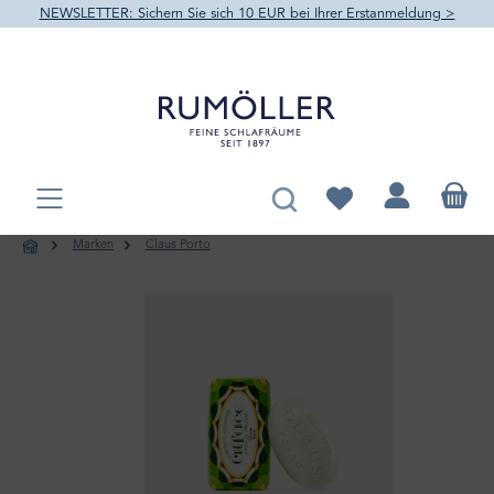
NEWSLETTER: Sichern Sie sich 10 EUR bei Ihrer Erstanmeldung >
alt springen
Du hast 0 Produkte au
Marken
Claus Porto