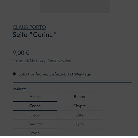
CLAUS PORTO
Seife "Cerina"
9,00 €
Preise inkl. MwSt. zzgl. Versandkosten
Sofort verfügbar, Lieferzeit: 1-3 Werktage
Variante
Alface
Banho
Cerina
Chypre
Deco
Elite
Favorito
Ilyria
Voga