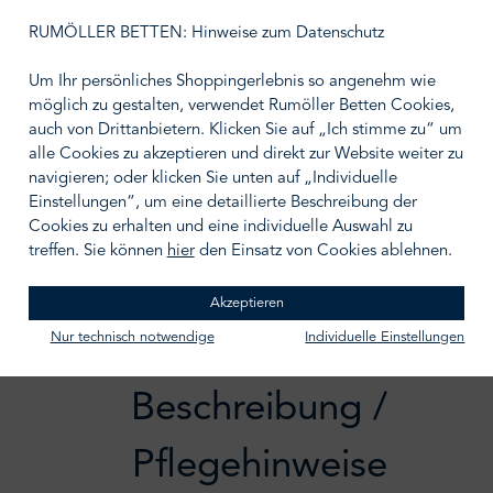
RUMÖLLER BETTEN: Hinweise zum Datenschutz
Gewicht
50 g
150 g
Um Ihr persönliches Shoppingerlebnis so angenehm wie
möglich zu gestalten, verwendet Rumöller Betten Cookies,
auch von Drittanbietern. Klicken Sie auf „Ich stimme zu“ um
alle Cookies zu akzeptieren und direkt zur Website weiter zu
navigieren; oder klicken Sie unten auf „Individuelle
IN DEN WARENKORB
Einstellungen“, um eine detaillierte Beschreibung der
Cookies zu erhalten und eine individuelle Auswahl zu
Zum Merkzettel hinzufügen
treffen. Sie können
hier
den Einsatz von Cookies ablehnen.
Akzeptieren
Nur technisch notwendige
Individuelle Einstellungen
Beschreibung /
Pflegehinweise