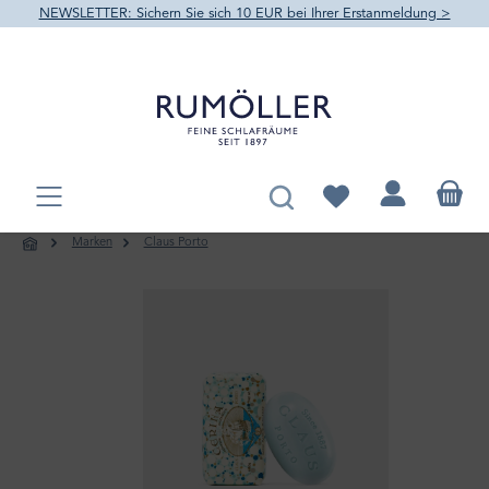
NEWSLETTER: Sichern Sie sich 10 EUR bei Ihrer Erstanmeldung >
alt springen
Du hast 0 Produkte au
Marken
Claus Porto