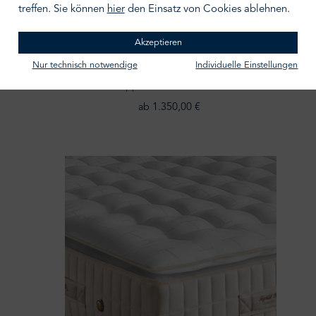
treffen. Sie können
hier
den Einsatz von Cookies ablehnen.
Akzeptieren
Nur technisch notwendige
Individuelle Einstellungen
TRECA PARIS
Topper "Pont de l´Alma"
ab 1.350,00 €