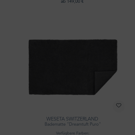
ab 149,00 €
WESETA SWITZERLAND
Badematte "Dreamtuft Puro"
Verfügbare Farben: