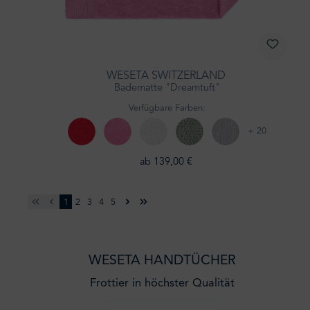
WESETA SWITZERLAND
Badematte "Dreamtuft"
Verfügbare Farben:
+ 20
ab 139,00 €
Seite
Seite
Seite
Seite
Seite
1
2
3
4
5
WESETA HANDTÜCHER
Frottier in höchster Qualität