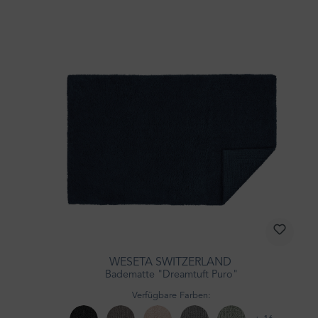
WESETA SWITZERLAND
Badematte "Dreamtuft Puro"
Verfügbare Farben: