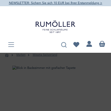
NEWSLETTER: Sichern Sie sich 10 EUR bei Ihrer Erstanmeldung >
alt springen
Du hast 0 Produkte au
Marken
Weseta Switzerland