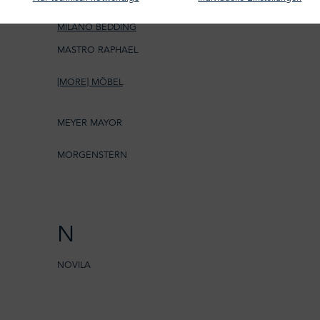
MASSERANO CASHMERE
MILANO BEDDING
MASTRO RAPHAEL
[MORE] MÖBEL
MEYER MAYOR
MORGENSTERN
N
NOVILA