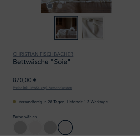
CHRISTIAN FISCHBACHER
Bettwäsche "Soie"
870,00 €
Preise inkl. MwSt. zzgl. Versandkosten
Versandfertig in 28 Tagen, Lieferzeit 1-3 Werktage
Farbe wählen
005 hellgrau
027 offwhite
105 hellgrau
127 offwhite