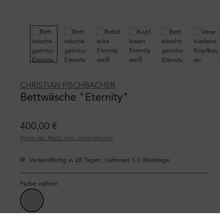
CHRISTIAN FISCHBACHER
Bettwäsche "Eternity"
400,00 €
Preise inkl. MwSt. zzgl. Versandkosten
Versandfertig in 28 Tagen, Lieferzeit 1-3 Werktage
Farbe wählen
305 hellgrau