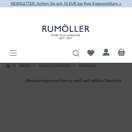
NEWSLETTER: Sichern Sie sich 10 EUR bei Ihrer Erstanmeldung >
alt springen
Du hast 0 Produkte au
Marken
Christian Fischbacher
Bettwäsche