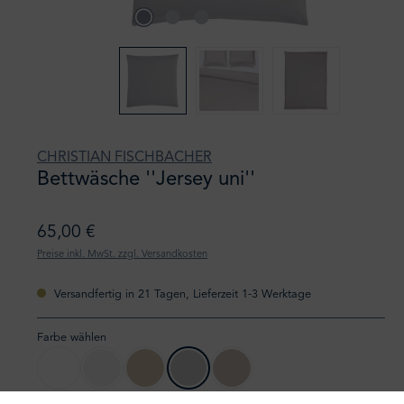
CHRISTIAN FISCHBACHER
Bettwäsche ''Jersey uni''
65,00 €
Preise inkl. MwSt. zzgl. Versandkosten
Versandfertig in 21 Tagen, Lieferzeit 1-3 Werktage
Farbe wählen
010 weiß
027 offwhite
217 leinen
305 hellgrau
835 kiesel