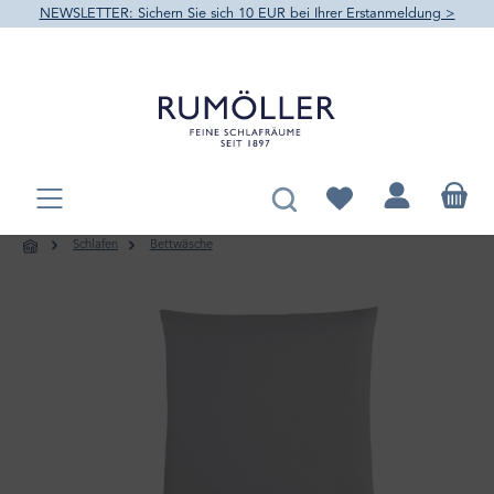
NEWSLETTER: Sichern Sie sich 10 EUR bei Ihrer Erstanmeldung >
alt springen
Du hast 0 Produkte au
Schlafen
Bettwäsche