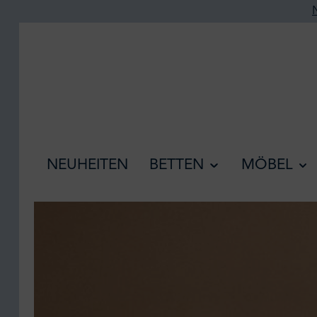
he springen
Zur Hauptnavigation springen
NEUHEITEN
BETTEN
MÖBEL