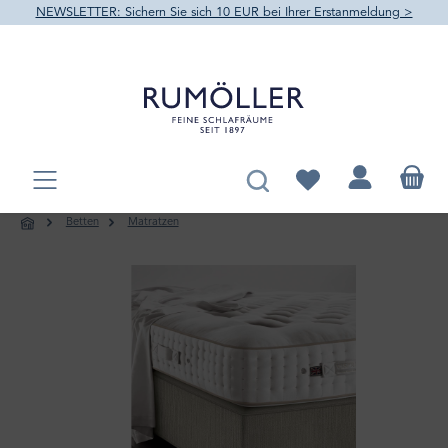
NEWSLETTER: Sichern Sie sich 10 EUR bei Ihrer Erstanmeldung >
alt springen
Du hast 0 Produkte au
Betten
Matratzen