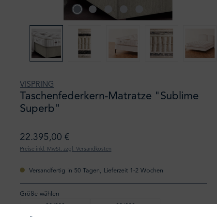
VISPRING
Taschenfederkern-Matratze "Sublime
Superb"
22.395,00 €
Preise inkl. MwSt. zzgl. Versandkosten
Versandfertig in 50 Tagen, Lieferzeit 1-2 Wochen
Größe wählen
90/200
80/200