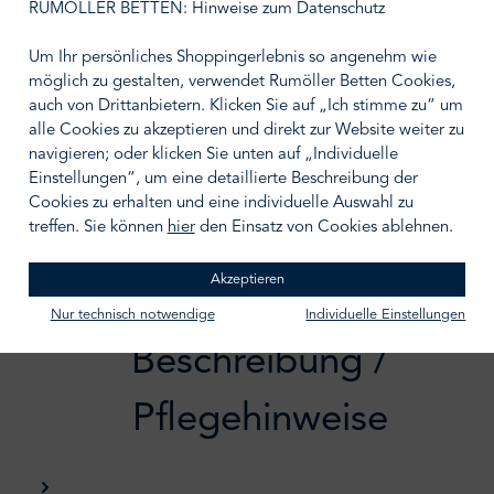
100/200
120/200
RUMÖLLER BETTEN: Hinweise zum Datenschutz
140/200
160/200
Um Ihr persönliches Shoppingerlebnis so angenehm wie
180/200
200/200
möglich zu gestalten, verwendet Rumöller Betten Cookies,
auch von Drittanbietern. Klicken Sie auf „Ich stimme zu“ um
alle Cookies zu akzeptieren und direkt zur Website weiter zu
BERATUNGSTERMIN VEREINBAREN
navigieren; oder klicken Sie unten auf „Individuelle
Einstellungen“, um eine detaillierte Beschreibung der
Zum Merkzettel hinzufügen
Cookies zu erhalten und eine individuelle Auswahl zu
treffen. Sie können
hier
den Einsatz von Cookies ablehnen.
Akzeptieren
Nur technisch notwendige
Individuelle Einstellungen
Beschreibung /
Pflegehinweise