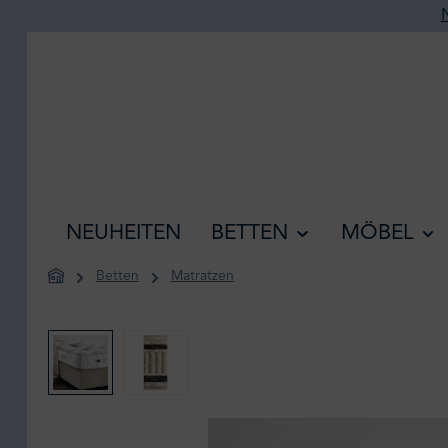
he springen
Zur Hauptnavigation springen
NEUHEITEN
BETTEN
MÖBEL
Betten
Matratzen