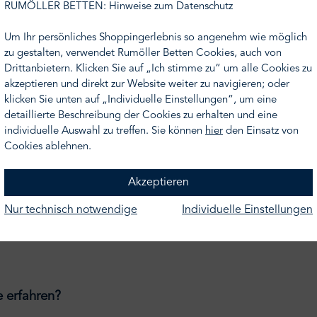
RUMÖLLER BETTEN: Hinweise zum Datenschutz
irekt in der Manufaktur von VISPRING in Plymouth (UK) von Hand
Um Ihr persönliches Shoppingerlebnis so angenehm wie möglich
zu gestalten, verwendet Rumöller Betten Cookies, auch von
e, Federn (Durchmesser 54 mm), von Hand wabenförmig angeor
Drittanbietern. Klicken Sie auf „Ich stimme zu“ um alle Cookies zu
akzeptieren und direkt zur Website weiter zu navigieren; oder
0 cm
klicken Sie unten auf „Individuelle Einstellungen“, um eine
onal ist die Kombination von zwei Härtegraden möglich)
detaillierte Beschreibung der Cookies zu erhalten und eine
hung aus echter Shetland-Schurwolle und Baumwolle, handentf
individuelle Auswahl zu treffen. Sie können
hier
den Einsatz von
ht mit Kaschmir.
Cookies ablehnen.
gen
Akzeptieren
n und Zwirn
Nur technisch notwendige
Individuelle Einstellungen
ional gegen Aufpreis)
 erfahren?