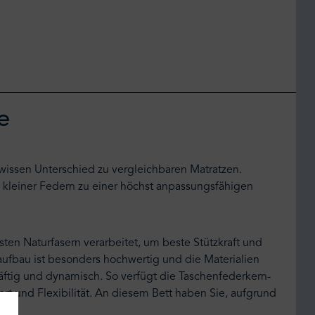
e
issen Unterschied zu vergleichbaren Matratzen.
l kleiner Federn zu einer höchst anpassungsfähigen
ten Naturfasern verarbeitet, um beste Stützkraft und
aufbau ist besonders hochwertig und die Materialien
ftig und dynamisch. So verfügt die Taschenfederkern-
t und Flexibilität. An diesem Bett haben Sie, aufgrund