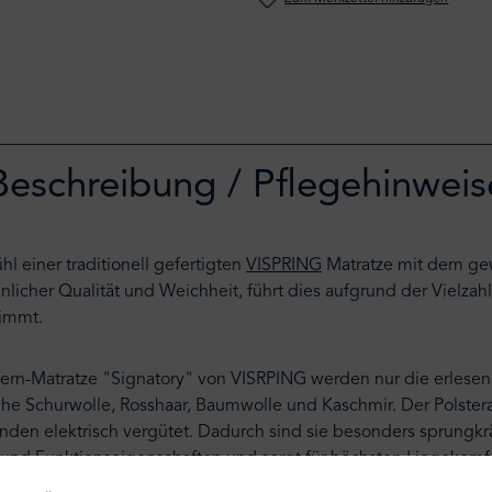
Beschreibung / Pflegehinweis
l einer traditionell gefertigten
VISPRING
Matratze mit dem gew
licher Qualität und Weichheit, führt dies aufgrund der Vielzah
fnimmt.
kern-Matratze "Signatory" von VISRPING werden nur die erlesens
he Schurwolle, Rosshaar, Baumwolle und Kaschmir. Der Polster
den elektrisch vergütet. Dadurch sind sie besonders sprungkrä
und Funktionseigenschaften und sorgt für höchsten Liegekomfor
eude.