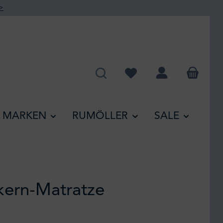
>
Du hast 0 Produkte auf de
MARKEN
RUMÖLLER
SALE
kern-Matratze