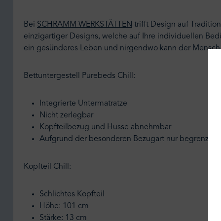
Bei
SCHRAMM WERKSTÄTTEN
trifft Design auf Traditi
einzigartiger Designs, welche auf Ihre individuellen Bed
ein gesünderes Leben und nirgendwo kann der Mensch bes
Bettuntergestell Purebeds Chill:
Integrierte Untermatratze
Nicht zerlegbar
Kopfteilbezug und Husse abnehmbar
Aufgrund der besonderen Bezugart nur begrenzte S
Kopfteil Chill:
Schlichtes Kopfteil
Höhe: 101 cm
Stärke: 13 cm