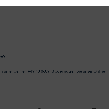
e Bettrahmenbreite
en?
ch unter der Tel: +49 40 860913 oder nutzen Sie unser Online-F