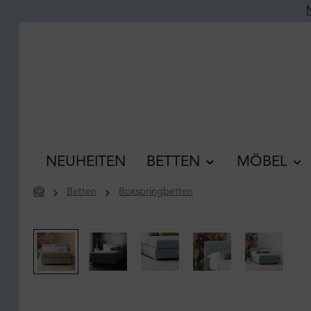
he springen
Zur Hauptnavigation springen
NEUHEITEN
BETTEN
MÖBEL
Betten
Boxspringbetten