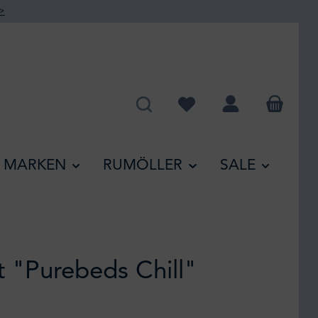
>
Du hast 0 Produkte auf de
MARKEN
RUMÖLLER
SALE
 "Purebeds Chill"