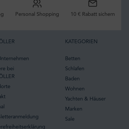
ng
Personal Shopping
10 € Rabatt sichern
ÖLLER
KATEGORIEN
Unternehmen
Betten
ere bei
Schlafen
ÖLLER
Baden
dorte
Wohnen
akt
Yachten & Häuser
al
Marken
letteranmeldung
Sale
erefreiheitserklärung