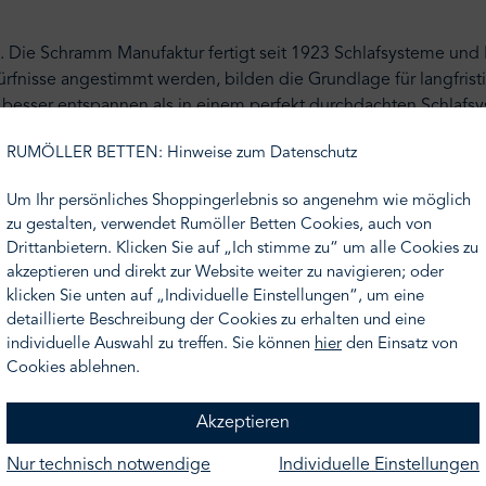
on. Die Schramm Manufaktur fertigt seit 1923 Schlafsysteme und 
ürfnisse angestimmt werden, bilden die Grundlage für langfristig
ser entspannen als in einem perfekt durchdachten Schlafsystem
RUMÖLLER BETTEN: Hinweise zum Datenschutz
Um Ihr persönliches Shoppingerlebnis so angenehm wie möglich
zu gestalten, verwendet Rumöller Betten Cookies, auch von
Drittanbietern. Klicken Sie auf „Ich stimme zu“ um alle Cookies zu
akzeptieren und direkt zur Website weiter zu navigieren; oder
klicken Sie unten auf „Individuelle Einstellungen“, um eine
toffauswahl der Purebeds-Serie
detaillierte Beschreibung der Cookies zu erhalten und eine
individuelle Auswahl zu treffen. Sie können
hier
den Einsatz von
Cookies ablehnen.
Akzeptieren
Nur technisch notwendige
Individuelle Einstellungen