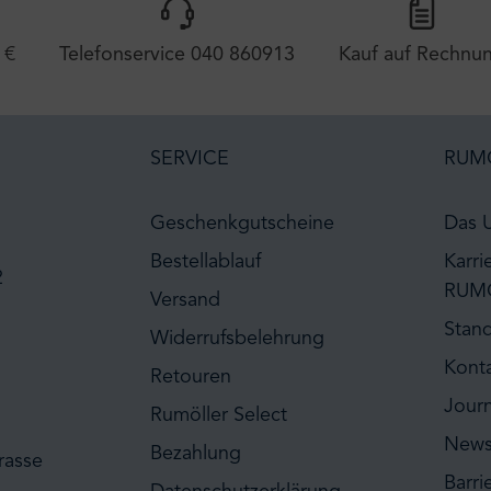
 €
Telefonservice 040 860913
Kauf auf Rechnu
SERVICE
RUM
Geschenkgutscheine
Das 
Bestellablauf
Karri
2
RUM
Versand
Stan
Widerrufsbelehrung
Kont
Retouren
Journ
Rumöller Select
News
Bezahlung
rasse
Barri