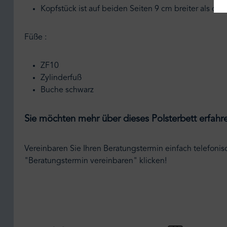
Kopfstück ist auf beiden Seiten 9 cm breiter als di
Füße :
ZF10
Zylinderfuß
Buche schwarz
Sie möchten mehr über dieses Polsterbett erfahr
Vereinbaren Sie Ihren Beratungstermin einfach telefonis
"Beratungstermin vereinbaren" klicken!