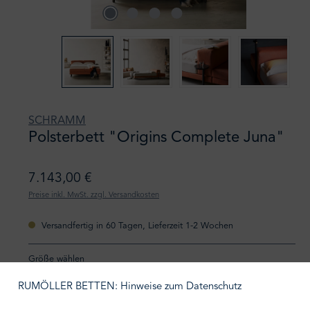
SCHRAMM
Polsterbett "Origins Complete Juna"
7.143,00 €
Preise inkl. MwSt. zzgl. Versandkosten
Versandfertig in 60 Tagen, Lieferzeit 1-2 Wochen
Größe wählen
140/200
160/200
RUMÖLLER BETTEN: Hinweise zum Datenschutz
180/200
200/200