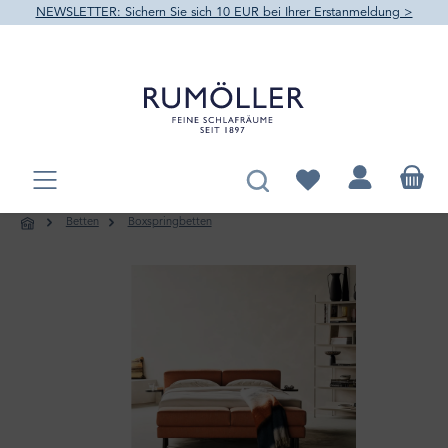
NEWSLETTER: Sichern Sie sich 10 EUR bei Ihrer Erstanmeldung >
alt springen
Du hast 0 Produkte au
Betten
Boxspringbetten