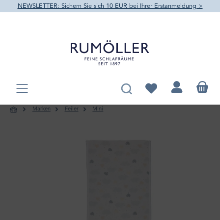
NEWSLETTER: Sichern Sie sich 10 EUR bei Ihrer Erstanmeldung >
alt springen
Du hast 0 Produkte au
Marken
Feiler
Mini