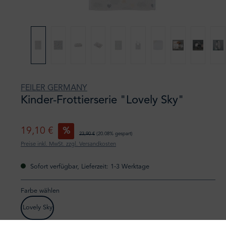
FEILER GERMANY
Kinder-Frottierserie "Lovely Sky"
19,10 €
%
23,90 €
(20.08% gespart)
Preise inkl. MwSt. zzgl. Versandkosten
Sofort verfügbar, Lieferzeit: 1-3 Werktage
Farbe wählen
Lovely Sky