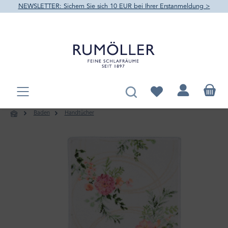
NEWSLETTER: Sichern Sie sich 10 EUR bei Ihrer Erstanmeldung >
alt springen
Du hast 0 Produkte au
Baden
Handtücher