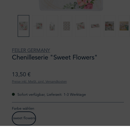
FEILER GERMANY
Chenilleserie "Sweet Flowers"
13,50 €
Preise inkl. MwSt. zzgl. Versandkosten
Sofort verfügbar, Lieferzeit: 1-3 Werktage
Farbe wählen
sweet flowers