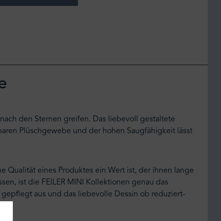
e
 nach den Sternen greifen. Das liebevoll gestaltete
baren Plüschgewebe und der hohen Saugfähigkeit lässt
e Qualität eines Produktes ein Wert ist, der ihnen lange
sen, ist die FEILER MINI Kollektionen genau das
epflegt aus und das liebevolle Dessin ob reduziert-