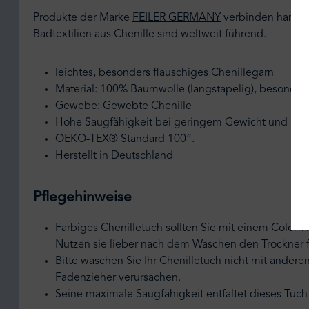
Produkte der Marke
FEILER GERMANY
verbinden handwe
Badtextilien aus Chenille sind weltweit führend.
leichtes, besonders flauschiges Chenillegarn
Material: 100% Baumwolle (langstapelig), besonder
Gewebe: Gewebte Chenille
Hohe Saugfähigkeit bei geringem Gewicht und hoh
OEKO-TEX® Standard 100“.
Herstellt in Deutschland
Pflegehinweise
Farbiges Chenilletuch sollten Sie mit einem Color-W
Nutzen sie lieber nach dem Waschen den Trockner f
Bitte waschen Sie Ihr Chenilletuch nicht mit ander
Fadenzieher verursachen.
Seine maximale Saugfähigkeit entfaltet dieses Tuc