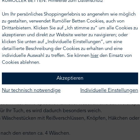
RUMÖLLER BETTEN: Hinweise zum Datenschutz
rkliche Tradition mit moderner Technologie und außergewöhn
Um Ihr persönliches Shoppingerlebnis so angenehm wie möglich
zu gestalten, verwendet Rumöller Betten Cookies, auch von
Drittanbietern. Klicken Sie auf „Ich stimme zu“ um alle Cookies zu
akzeptieren und direkt zur Website weiter zu navigieren; oder
s Hautfreundlich
klicken Sie unten auf „Individuelle Einstellungen“, um eine
detaillierte Beschreibung der Cookies zu erhalten und eine
e Waschechtheit
individuelle Auswahl zu treffen. Sie können
hier
den Einsatz von
Cookies ablehnen.
Akzeptieren
Nur technisch notwendige
Individuelle Einstellungen
aschmittel ohne optische Aufheller waschen und auf Weichspüler
ür Ihr Tuch, es wird dadurch besonders weich.
en Wäschestücken mit Reißverschlüssen, Knöpfen, Häkchen oder 
h nach den ersten ca. 4 Wäschen.