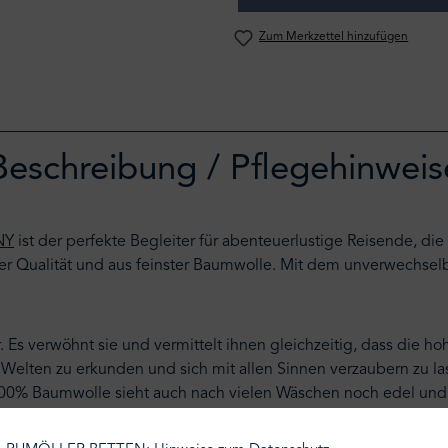
Zum Merkzettel hinzufügen
Beschreibung / Pflegehinweis
NY
ist der perfekte Begleiter für abenteuerlustige Reisende, die
r Qualität und aus feinster Baumwolle. Mit dem unverwechsel
 Es verwöhnt sie und vermittelt ihnen gleichzeitig, dass die hoh
lten zu erkunden und sich mit allen Sinnen verzaubern zu las
100% Baumwolle sieht auch nach vielen Wäschen noch edel und g
ere Kinder beim größer und selbständiger werden.