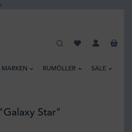
>
Du hast 0 Produkte auf de
MARKEN
RUMÖLLER
SALE
 "Galaxy Star"