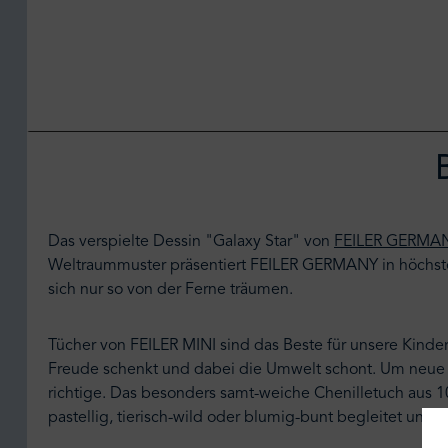
Das verspielte Dessin "Galaxy Star" von
FEILER GERMA
Weltraummuster präsentiert FEILER GERMANY in höchste
sich nur so von der Ferne träumen.
Tücher von FEILER MINI sind das Beste für unsere Kinder.
Freude schenkt und dabei die Umwelt schont. Um neue We
richtige. Das besonders samt-weiche Chenilletuch aus 
pastellig, tierisch-wild oder blumig-bunt begleitet uns