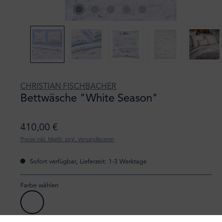
CHRISTIAN FISCHBACHER
Bettwäsche "White Season"
410,00 €
Preise inkl. MwSt. zzgl. Versandkosten
Sofort verfügbar, Lieferzeit: 1-3 Werktage
Farbe wählen
white season