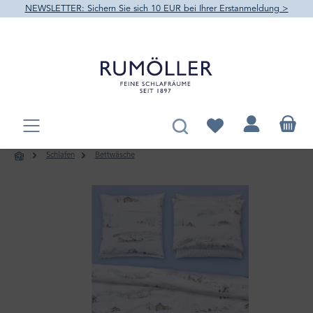
NEWSLETTER: Sichern Sie sich 10 EUR bei Ihrer Erstanmeldung >
alt springen
Du hast 0 Produkte au
Schlafen
Bettwäsche