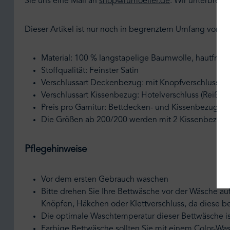
Sie uns eine Mail an
shop@rumoeller.de
.
Wir unterbreite
Dieser Artikel ist nur noch in begrenztem Umfang vorha
Material: 100 % langstapelige Baumwolle, hautfreun
Stoffqualität: Feinster Satin
Verschlussart Deckenbezug: mit Knopfverschluss
Verschlussart Kissenbezug: Hotelverschluss (Reißve
Preis pro Garnitur: Bettdecken- und Kissenbezug
Die Größen ab 200/200 werden mit 2 Kissenbezüge
Pflegehinweise
Vor dem ersten Gebrauch waschen
Bitte drehen Sie Ihre Bettwäsche vor der Wäsche au
Knöpfen, Häkchen oder Klettverschluss, da diese 
Die optimale Waschtemperatur dieser Bettwäsche is
Farbige Bettwäsche sollten Sie mit einem Color-Wa