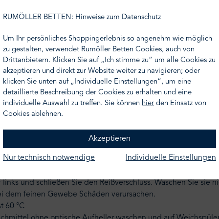
n Ihnen gern ein Angebot.
RUMÖLLER BETTEN: Hinweise zum Datenschutz
nden. Der Zwischenverkauf bleibt vorbehalten.
Um Ihr persönliches Shoppingerlebnis so angenehm wie möglich
zu gestalten, verwendet Rumöller Betten Cookies, auch von
dlich, atmungsaktiv
Drittanbietern. Klicken Sie auf „Ich stimme zu“ um alle Cookies zu
akzeptieren und direkt zur Website weiter zu navigieren; oder
klicken Sie unten auf „Individuelle Einstellungen“, um eine
rschluss ohne Aufpreis möglich)
detaillierte Beschreibung der Cookies zu erhalten und eine
individuelle Auswahl zu treffen. Sie können
hier
den Einsatz von
n gefertigt
Cookies ablehnen.
Akzeptieren
Nur technisch notwendige
Individuelle Einstellungen
f links und schließen Sie den Reißverschluss. Waschen Sie sie 
bei dem feinen Gewebe Schäden verursachen.
t 60 °C
schmittel ohne optische Aufheller waschen und auf Weichspüler