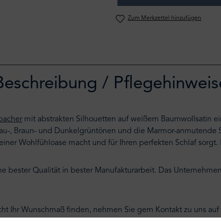
Zum Merkzettel hinzufügen
Beschreibung / Pflegehinweis
hbacher
mit abstrakten Silhouetten auf weißem Baumwollsatin e
Grau-, Braun- und Dunkelgrüntönen und die Marmor-anmutende 
iner Wohlfühloase macht und für Ihren perfekten Schlaf sorgt. L
che bester Qualität in bester Manufakturarbeit. Das Unternehmen
nicht Ihr Wunschmaß finden, nehmen Sie gern Kontakt zu uns a