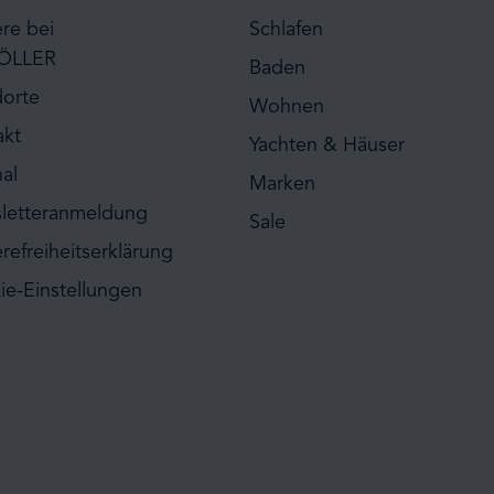
ere bei
Schlafen
ÖLLER
Baden
dorte
Wohnen
akt
Yachten & Häuser
al
Marken
letteranmeldung
Sale
erefreiheitserklärung
ie-Einstellungen