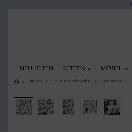
he springen
Zur Hauptnavigation springen
NEUHEITEN
BETTEN
MÖBEL
Marken
Christian Fischbacher
Bettwäsche