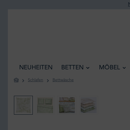
he springen
Zur Hauptnavigation springen
NEUHEITEN
BETTEN
MÖBEL
Schlafen
Bettwäsche