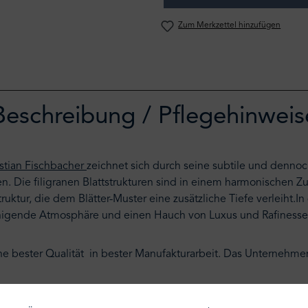
Zum Merkzettel hinzufügen
Beschreibung / Pflegehinweis
stian Fischbacher
zeichnet sich durch seine subtile und dennoch
. Die filigranen Blattstrukturen sind in einem harmonischen Z
ktur, die dem Blätter-Muster eine zusätzliche Tiefe verleiht.In
uhigende Atmosphäre und einen Hauch von Luxus und Rafinesse
che bester Qualität in bester Manufakturarbeit. Das Unternehmen