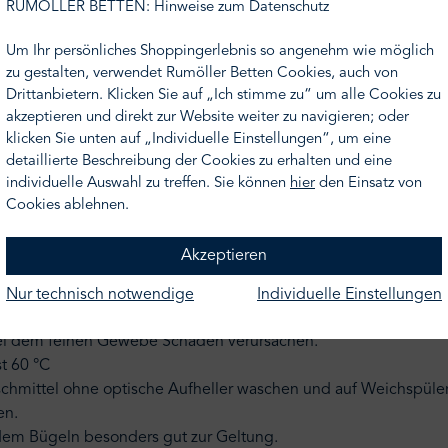
nicht Ihr Wunschmaß finden, nehmen Sie gern Kontakt zu uns a
RUMÖLLER BETTEN: Hinweise zum Datenschutz
n Ihnen gern ein Angebot.
Um Ihr persönliches Shoppingerlebnis so angenehm wie möglich
zu gestalten, verwendet Rumöller Betten Cookies, auch von
autfreundlich, atmungsaktiv
Drittanbietern. Klicken Sie auf „Ich stimme zu“ um alle Cookies zu
akzeptieren und direkt zur Website weiter zu navigieren; oder
klicken Sie unten auf „Individuelle Einstellungen“, um eine
erschluss ohne Aufpreis möglich)
detaillierte Beschreibung der Cookies zu erhalten und eine
individuelle Auswahl zu treffen. Sie können
hier
den Einsatz von
Cookies ablehnen.
Akzeptieren
Nur technisch notwendige
Individuelle Einstellungen
f links und schließen Sie den Reißverschluss. Waschen Sie sie 
bei dem feinen Gewebe Schäden verursachen.
t 60 °C
schmittel ohne optische Aufheller waschen und auf Weichspüler
en.
dem Bügeln besonders gut zur Geltung.