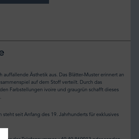
e
 auffallende Ästhetik aus. Das Blätter-Muster erinnert an
usammenspiel auf dem Stoff verteilt. Durch das
 den Farbstellungen ivoire und graugrün schafft dieses
.
 steht seit Anfang des 19. Jahrhunderts für exklusives