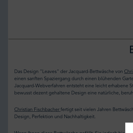
Das Design "Leaves" der Jacquard-Bettwäsche von
Chri
einen sanften Spaziergang durch einen blühenden Garten
Jacquard-Webverfahren entsteht eine leicht erhabene Stru
bewusst dezent gehaltene Design eine natürliche, ber
Christian Fischbacher
fertigt seit vielen Jahren Bettwäs
Design, Perfektion und Nachhaltigkeit.