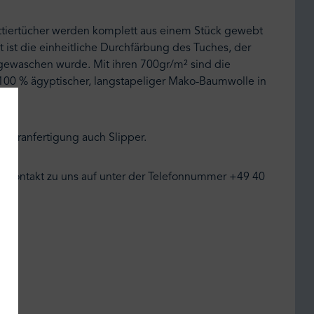
ottiertücher werden komplett aus einem Stück gewebt
ist die einheitliche Durchfärbung des Tuches, der
orgewaschen wurde. Mit ihren 700gr/m² sind die
 100 % ägyptischer, langstapeliger Mako-Baumwolle in
deranfertigung auch Slipper.
rn Kontakt zu uns auf unter der Telefonnummer +49 40