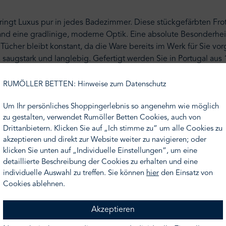
ingt Luxus pur in jedes Badezimmer. Diese stückgefärbten Fr
 eine gradlinige, moderne Optik. Eine absolute Besonderheit 
Tücher bleibt konstant, da die Ware bereits im Werk für Sie v
 saugstark und langlebig. Gefertigt werden Sie in Portugal aus
RUMÖLLER BETTEN: Hinweise zum Datenschutz
lls die passenden Badteppiche und Bademäntel, sowie als Son
Um Ihr persönliches Shoppingerlebnis so angenehm wie möglich
zu gestalten, verwendet Rumöller Betten Cookies, auch von
cht Ihr Wunschmaß oder Ihre Wunschfarbe finden, nehmen Sie ge
Drittanbietern. Klicken Sie auf „Ich stimme zu“ um alle Cookies zu
er.de
.
Wir unterbreiten Ihnen gern ein Angebot.
akzeptieren und direkt zur Website weiter zu navigieren; oder
klicken Sie unten auf „Individuelle Einstellungen“, um eine
detaillierte Beschreibung der Cookies zu erhalten und eine
ähig
individuelle Auswahl zu treffen. Sie können
hier
den Einsatz von
Cookies ablehnen.
Akzeptieren