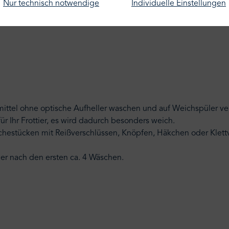
Nur technisch notwendige
Individuelle Einstellungen
mittel ohne optische Aufheller waschen und auf Weichspüler verz
r Ihr Frottier, es wird dadurch besonders weich.
schestücken mit Reißverschlüssen, Knöpfen, Häkchen oder Klettv
tier nach den ersten ca. 4 Wäschen.