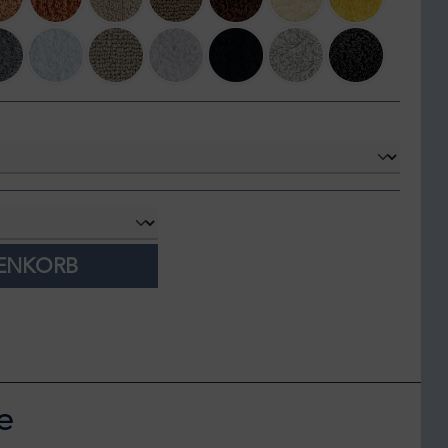
d
716 Croissant
737 Caramel
770 Linen
771 Funghi
795 Mustang
803 Popcorn
830 Banane
cuma
920 Gris
930 Perle
940 Atmosphere
950 Cloud
990 Black
992 Platinum
997 Volcan
RENKORB
e