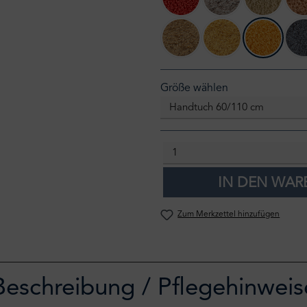
638 Chili
711 Taupe
714 San
840 Gold
850 Safran
870 Cur
auswählen
Größe wählen
IN DEN WA
Zum Merkzettel hinzufügen
Beschreibung / Pflegehinweis