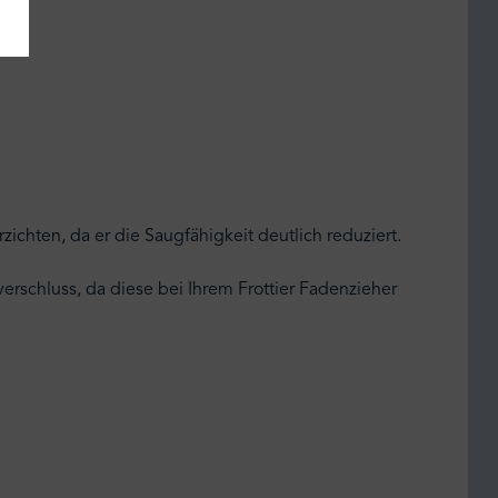
ichten, da er die Saugfähigkeit deutlich reduziert.
erschluss, da diese bei Ihrem Frottier Fadenzieher