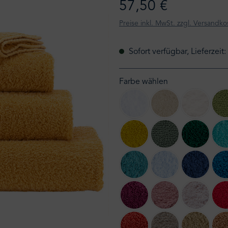
57,50 €
Preise inkl. MwSt. zzgl. Versandko
Sofort verfügbar, Lieferzeit
Farbe wählen
100 White
101 Ecru
103 Ivory
278 Yuzu
280 Evergreen
298 Briti
325 Dragonfly
330 Powder Blue
332 Cade
514 Baton Rouge
515 Rosette
518 Prim