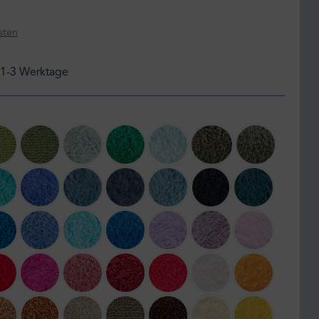
sten
: 1-3 Werktage
165 Apple Green
205 Forest
210 Aqua
230 Emerald
235 Ice
275 Khaki
277 Laurel
sh Green
302 Lagoon
304 Marina
306 Bluestone
307 Denim
309 Atlantic
314 Navy
320 Duck
tte Blue
336 Ocean
364 Regatta
370 Turquoise
383 Zanzibar
430 Lupin
440 Orchid
501 Pink Lad
rose
564 Carmin
570 Happy Pink
573 Flamingo
578 Canyon
579 Viva Magenta
610 Nude
614 Tangerin