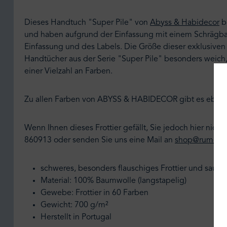
Dieses Handtuch "Super Pile" von
Abyss & Habidecor
br
und haben aufgrund der Einfassung mit einem Schrägband
Einfassung und des Labels. Die Größe dieser exklusiven 
Handtücher aus der Serie "Super Pile" besonders weich,
einer Vielzahl an Farben.
Zu allen Farben von ABYSS & HABIDECOR gibt es ebenfa
Wenn Ihnen dieses Frottier gefällt, Sie jedoch hier ni
860913 oder senden Sie uns eine Mail an
shop@rumoell
schweres, besonders flauschiges Frottier und saugf
Material: 100% Baumwolle (langstapelig)
Gewebe: Frottier in 60 Farben
Gewicht: 700 g/m²
Herstellt in Portugal