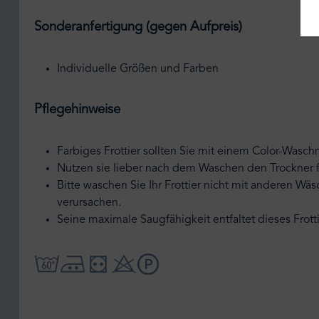
Sonderanfertigung (gegen Aufpreis)
Individuelle Größen und Farben
Pflegehinweise
Farbiges Frottier sollten Sie mit einem Color-Wasch
Nutzen sie lieber nach dem Waschen den Trockner fü
Bitte waschen Sie Ihr Frottier nicht mit anderen Wä
verursachen.
Seine maximale Saugfähigkeit entfaltet dieses Frot