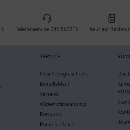
 €
Telefonservice 040 860913
Kauf auf Rechnu
SERVICE
RUM
Geschenkgutscheine
Das 
Bestellablauf
Karri
2
RUM
Versand
Stan
Widerrufsbelehrung
Kont
Retouren
Journ
Rumöller Select