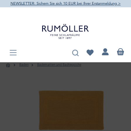
NEWSLETTER: Sichern Sie sich 10 EUR bei Ihrer Erstanmeldung >
alt springen
Du hast 0 Produkte au
Baden
Badematten und Badteppiche