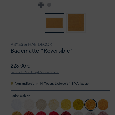
ABYSS & HABIDECOR
Badematte "Reversible"
228,00 €
Preise inkl. MwSt. zzgl. Versandkosten
Versandfertig in 14 Tagen, Lieferzeit 1-3 Werktage
Farbe wählen
100 White
103 Ivory
101 Ecru
803 Popcorn
830 Banane
278 Yuzu
870 Curcuma
614 Tan