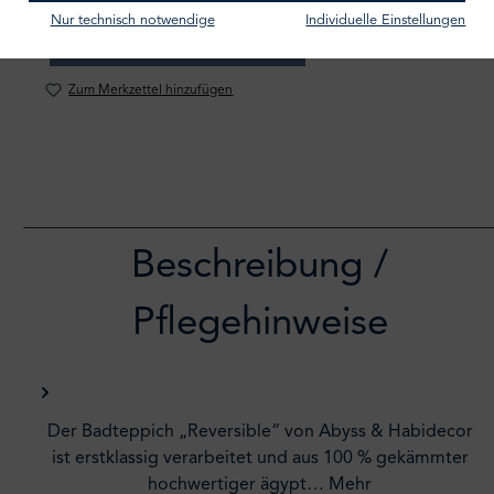
Nur technisch notwendige
Individuelle Einstellungen
IN DEN WARENKORB
Zum Merkzettel hinzufügen
Beschreibung /
Pflegehinweise
Der Badteppich „Reversible“ von Abyss & Habidecor
ist erstklassig verarbeitet und aus 100 % gekämmter
hochwertiger ägypt…
Mehr