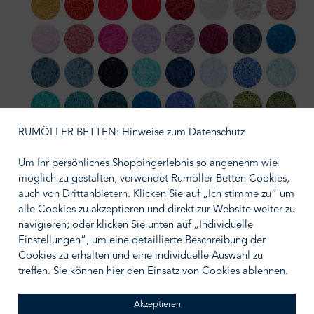
850 Safran
638 Chili
579 Viva Magenta
564 Carmin
578 Canyon
610 Nude
518 Primrose
515 Ros
501 Pink Lady
573 Flamingo
570 Happy Pink
430 Lupin
440 Orchid
514 Baton Rouge
307 Denim
336 Oc
306 Bluestone
309 Atlantic
314 Navy
370 Turquoise
332 Cadette Blue
330 Powder Blue
364 Regatta
235 Ice
302 Lagoon
325 Dragonfly
320 Duck
383 Zanzibar
304 Marina
210 Aqua
165 Apple Gree
205 Fore
RUMÖLLER BETTEN: Hinweise zum Datenschutz
230 Emerald
280 Evergreen
298 British Green
275 Khaki
277 Laurel
770 Linen
714 Sand
Um Ihr persönliches Shoppingerlebnis so angenehm wie
möglich zu gestalten, verwendet Rumöller Betten Cookies,
840 Gold
716 Croissant
737 Caramel
771 Funghi
711 Taupe
795 Mustang
992 Platinum
950 Clo
auch von Drittanbietern. Klicken Sie auf „Ich stimme zu“ um
alle Cookies zu akzeptieren und direkt zur Website weiter zu
930 Perle
940 Atmosphere
920 Gris
997 Volcan
990 Black
navigieren; oder klicken Sie unten auf „Individuelle
Einstellungen“, um eine detaillierte Beschreibung der
auswählen
Größe wählen
Cookies zu erhalten und eine individuelle Auswahl zu
treffen. Sie können
hier
den Einsatz von Cookies ablehnen.
Akzeptieren