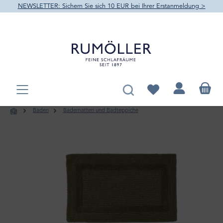
NEWSLETTER: Sichern Sie sich 10 EUR bei Ihrer Erstanmeldung >
alt springen
Du hast 0 Produkte au
Baden
Badematten und Badteppiche