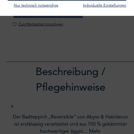
Nur technisch notwendige
Individuelle Einstellungen
IN DEN WARENKORB
Zum Merkzettel hinzufügen
Beschreibung /
Pflegehinweise
Der Badteppich „Reversible“ von Abyss & Habidecor
ist erstklassig verarbeitet und aus 100 % gekämmter
hochwertiger ägypt…
Mehr