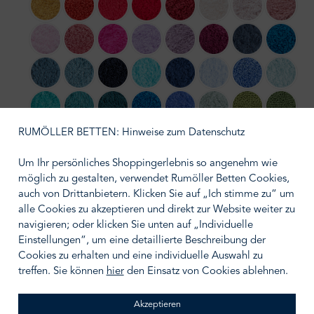
850 Safran
638 Chili
579 Viva Magenta
564 Carmin
578 Canyon
610 Nude
518 Primrose
515 Ros
501 Pink Lady
573 Flamingo
570 Happy Pink
430 Lupin
440 Orchid
514 Baton Rouge
307 Denim
336 Oc
306 Bluestone
309 Atlantic
314 Navy
370 Turquoise
332 Cadette Blue
330 Powder Blue
364 Regatta
235 Ice
302 Lagoon
325 Dragonfly
320 Duck
383 Zanzibar
304 Marina
210 Aqua
165 Apple Gree
205 Fore
RUMÖLLER BETTEN: Hinweise zum Datenschutz
230 Emerald
280 Evergreen
298 British Green
275 Khaki
277 Laurel
770 Linen
714 Sand
Um Ihr persönliches Shoppingerlebnis so angenehm wie
möglich zu gestalten, verwendet Rumöller Betten Cookies,
840 Gold
716 Croissant
737 Caramel
771 Funghi
711 Taupe
795 Mustang
992 Platinum
950 Clo
auch von Drittanbietern. Klicken Sie auf „Ich stimme zu“ um
alle Cookies zu akzeptieren und direkt zur Website weiter zu
930 Perle
940 Atmosphere
920 Gris
997 Volcan
990 Black
navigieren; oder klicken Sie unten auf „Individuelle
Einstellungen“, um eine detaillierte Beschreibung der
auswählen
Größe wählen
Cookies zu erhalten und eine individuelle Auswahl zu
treffen. Sie können
hier
den Einsatz von Cookies ablehnen.
Akzeptieren