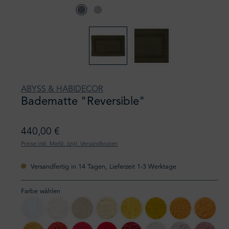
ABYSS & HABIDECOR
Badematte "Reversible"
440,00 €
Preise inkl. MwSt. zzgl. Versandkosten
Versandfertig in 14 Tagen, Lieferzeit 1-3 Werktage
Farbe wählen
100 White
103 Ivory
101 Ecru
803 Popcorn
830 Banane
278 Yuzu
870 Curcuma
614 Tan