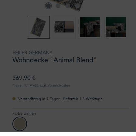
FEILER GERMANY
Wohndecke "Animal Blend"
369,90 €
Preise inkl. MwSt. zzgl. Versandkosten
Versandfertig in 7 Tagen, Lieferzeit 1-3 Werktage
Farbe wählen
147 kiesel