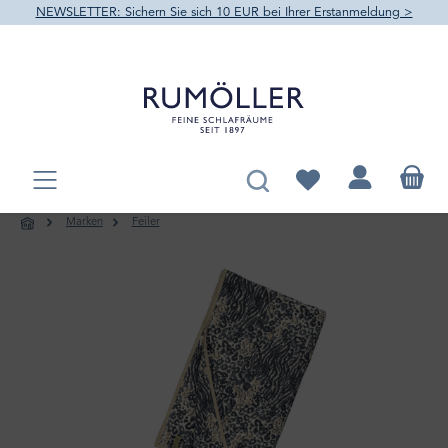
NEWSLETTER: Sichern Sie sich 10 EUR bei Ihrer Erstanmeldung >
alt springen
Du hast 0 Produkte au
Marken
Feiler