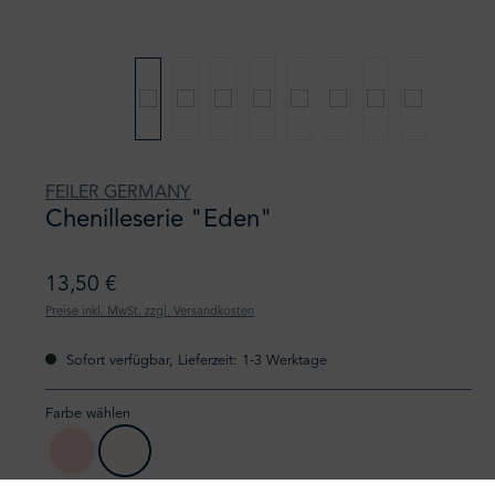
FEILER GERMANY
Chenilleserie "Eden"
13,50 €
Preise inkl. MwSt. zzgl. Versandkosten
Sofort verfügbar, Lieferzeit: 1-3 Werktage
Farbe wählen
130 puder
146 muschel