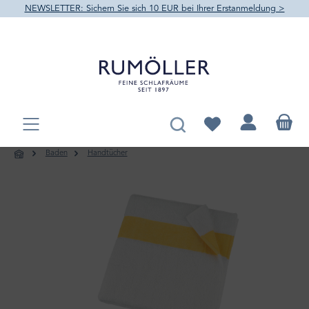
NEWSLETTER: Sichern Sie sich 10 EUR bei Ihrer Erstanmeldung >
alt springen
Du hast 0 Produkte au
Baden
Handtücher