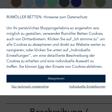
144 safari
ciel
202 hellblau
198 türkis
205 jeansblau
203 keramblau
179 pistazie
184 kiwi
(Diese Opt
210 silber
212 grau
RUMÖLLER BETTEN: Hinweise zum Datenschutz
Um Ihr persönliches Shoppingerlebnis so angenehm wie
auswählen
Größe wählen
möglich zu gestalten, verwendet Rumöller Betten Cookies,
auch von Drittanbietern. Klicken Sie auf „Ich stimme zu“ um
alle Cookies zu akzeptieren und direkt zur Website weiter zu
navigieren; oder klicken Sie unten auf „Individuelle
Einstellungen“, um eine detaillierte Beschreibung der
Cookies zu erhalten und eine individuelle Auswahl zu
IN DEN WARENKORB
treffen. Sie können
hier
den Einsatz von Cookies ablehnen.
Zum Merkzettel hinzufügen
Akzeptieren
Nur technisch notwendige
Individuelle Einstellungen