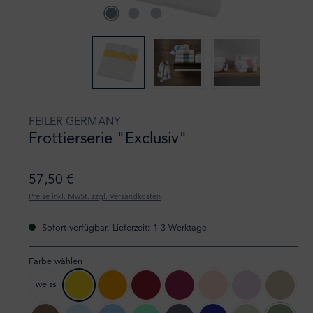
FEILER GERMANY
Frottierserie "Exclusiv"
57,50 €
Preise inkl. MwSt. zzgl. Versandkosten
Sofort verfügbar, Lieferzeit: 1-3 Werktage
Farbe wählen
weiss
105 gelb
106 sonne
132 karminrot
127 kirsch
122 rose
71 zartflieder
147 kies