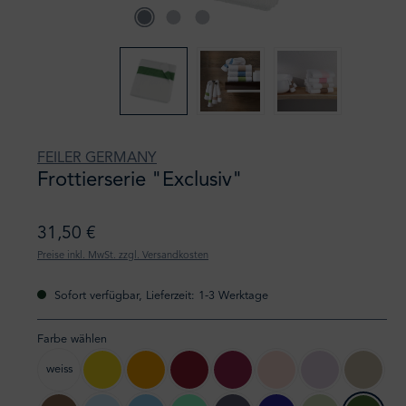
FEILER GERMANY
Frottierserie "Exclusiv"
31,50 €
Preise inkl. MwSt. zzgl. Versandkosten
Sofort verfügbar, Lieferzeit: 1-3 Werktage
Farbe wählen
weiss
105 gelb
106 sonne
132 karminrot
127 kirsch
122 rose
71 zartflieder
147 kies