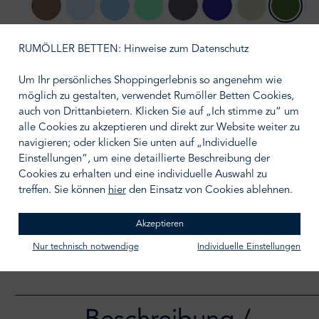
144 safari
ciel
202 hellblau
198 türkis
205 jeansblau
203 keramblau
179 pistazie
184 kiwi
210 silber
212 grau
RUMÖLLER BETTEN: Hinweise zum Datenschutz
Um Ihr persönliches Shoppingerlebnis so angenehm wie
auswählen
Größe wählen
möglich zu gestalten, verwendet Rumöller Betten Cookies,
auch von Drittanbietern. Klicken Sie auf „Ich stimme zu“ um
alle Cookies zu akzeptieren und direkt zur Website weiter zu
navigieren; oder klicken Sie unten auf „Individuelle
Einstellungen“, um eine detaillierte Beschreibung der
Cookies zu erhalten und eine individuelle Auswahl zu
IN DEN WARENKORB
treffen. Sie können
hier
den Einsatz von Cookies ablehnen.
Zum Merkzettel hinzufügen
Akzeptieren
Nur technisch notwendige
Individuelle Einstellungen