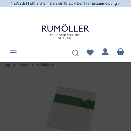
NEWSLETTER: Sichern Sie sich 10 EUR bei Ihrer Erstanmeldung >
alt springen
Du hast 0 Produkte au
Baden
Handtücher