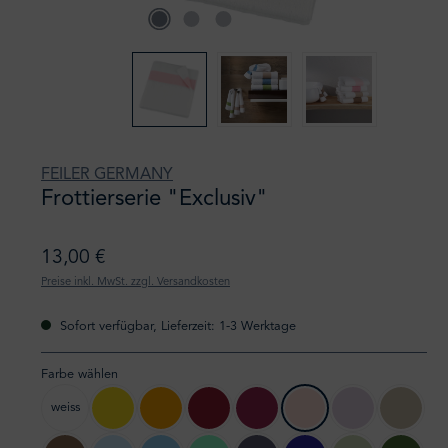
FEILER GERMANY
Frottierserie "Exclusiv"
13,00 €
Preise inkl. MwSt. zzgl. Versandkosten
Sofort verfügbar, Lieferzeit: 1-3 Werktage
Farbe wählen
weiss
105 gelb
106 sonne
132 karminrot
127 kirsch
122 rose
71 zartflieder
147 kies