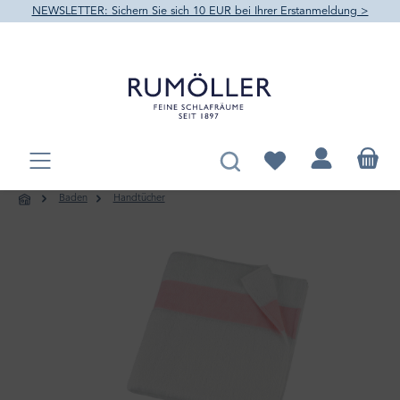
NEWSLETTER: Sichern Sie sich 10 EUR bei Ihrer Erstanmeldung >
alt springen
Du hast 0 Produkte au
Baden
Handtücher