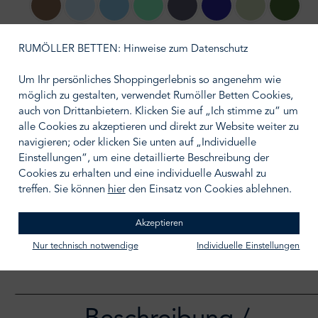
144 safari
ciel
202 hellblau
198 türkis
205 jeansblau
203 keramblau
179 pistazie
184 kiwi
210 silber
212 grau
RUMÖLLER BETTEN: Hinweise zum Datenschutz
Um Ihr persönliches Shoppingerlebnis so angenehm wie
auswählen
Größe wählen
möglich zu gestalten, verwendet Rumöller Betten Cookies,
auch von Drittanbietern. Klicken Sie auf „Ich stimme zu“ um
alle Cookies zu akzeptieren und direkt zur Website weiter zu
navigieren; oder klicken Sie unten auf „Individuelle
Einstellungen“, um eine detaillierte Beschreibung der
Cookies zu erhalten und eine individuelle Auswahl zu
IN DEN WARENKORB
treffen. Sie können
hier
den Einsatz von Cookies ablehnen.
Zum Merkzettel hinzufügen
Akzeptieren
Nur technisch notwendige
Individuelle Einstellungen