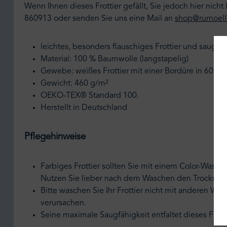
Wenn Ihnen dieses Frottier gefällt, Sie jedoch hier ni
860913 oder senden Sie uns eine Mail an
shop@rumoell
leichtes, besonders flauschiges Frottier und saugfä
Material: 100 % Baumwolle (langstapelig)
Gewebe: weißes Frottier mit einer Bordüre in 60 Fa
Gewicht: 460 g/m²
OEKO-TEX® Standard 100.
Herstellt in Deutschland
Pflegehinweise
Farbiges Frottier sollten Sie mit einem Color-Wasch
Nutzen Sie lieber nach dem Waschen den Trockner fü
Bitte waschen Sie Ihr Frottier nicht mit anderen Wä
verursachen.
Seine maximale Saugfähigkeit entfaltet dieses Frot