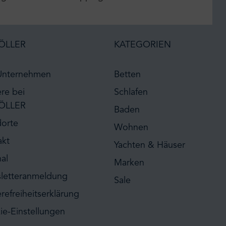
ÖLLER
KATEGORIEN
Unternehmen
Betten
ere bei
Schlafen
ÖLLER
Baden
dorte
Wohnen
akt
Yachten & Häuser
al
Marken
letteranmeldung
Sale
erefreiheitserklärung
ie-Einstellungen