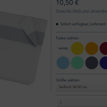
10,50 €
Preise inkl. MwSt. zzgl. Versandko
Sofort verfügbar, Lieferzeit
Farbe wählen
weiss
105 gelb
106 son
202 hellblau
198 türkis
205 jean
auswählen
Größe wählen