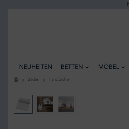
he springen
Zur Hauptnavigation springen
NEUHEITEN
BETTEN
MÖBEL
Baden
Handtücher