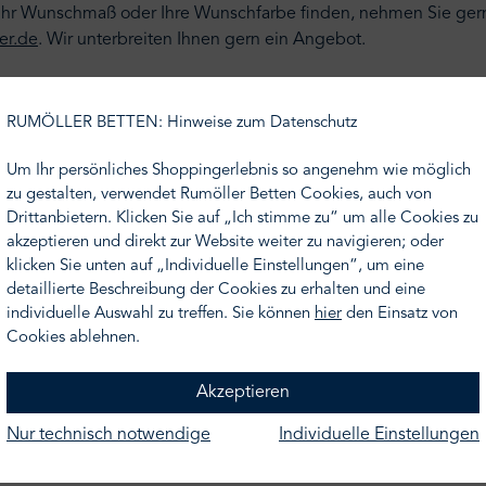
cht Ihr Wunschmaß oder Ihre Wunschfarbe finden, nehmen Sie ge
er.de
.
Wir unterbreiten Ihnen gern ein Angebot.
hig
RUMÖLLER BETTEN: Hinweise zum Datenschutz
rben
Um Ihr persönliches Shoppingerlebnis so angenehm wie möglich
zu gestalten, verwendet Rumöller Betten Cookies, auch von
Drittanbietern. Klicken Sie auf „Ich stimme zu“ um alle Cookies zu
akzeptieren und direkt zur Website weiter zu navigieren; oder
klicken Sie unten auf „Individuelle Einstellungen“, um eine
detaillierte Beschreibung der Cookies zu erhalten und eine
individuelle Auswahl zu treffen. Sie können
hier
den Einsatz von
Cookies ablehnen.
mittel ohne optische Aufheller waschen und auf Weichspüler verz
r Ihr Frottier, es wird dadurch besonders weich.
Akzeptieren
schestücken mit Reißverschlüssen, Knöpfen, Häkchen oder Klettv
Nur technisch notwendige
Individuelle Einstellungen
tier nach den ersten ca. 4 Wäschen.