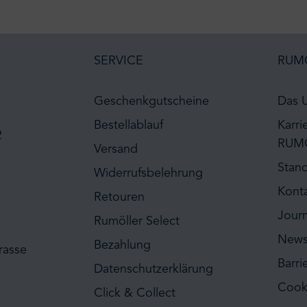
SERVICE
RUM
Geschenkgutscheine
Das 
Bestellablauf
Karri
2
RUM
Versand
Stan
Widerrufsbelehrung
Kont
Retouren
Journ
Rumöller Select
News
Bezahlung
rasse
Barri
Datenschutzerklärung
Cook
Click & Collect