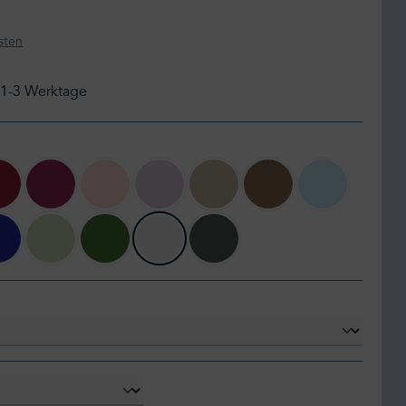
sten
: 1-3 Werktage
ne
132 karminrot
127 kirsch
122 rose
71 zartflieder
147 kiesel
144 safari
ciel
sblau
203 keramblau
179 pistazie
184 kiwi
210 silber
212 grau