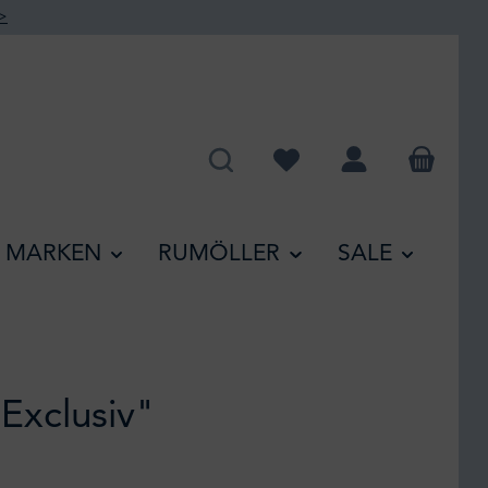
>
Du hast 0 Produkte auf de
MARKEN
RUMÖLLER
SALE
"Exclusiv"