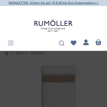
NEWSLETTER: Sichern Sie sich 10 EUR bei Ihrer Erstanmeldung >
alt springen
Du hast 0 Produkte au
Baden
Handtücher