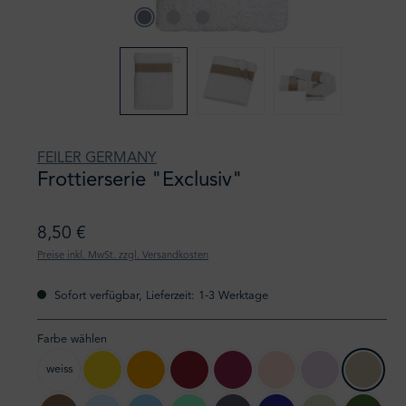
FEILER GERMANY
Frottierserie "Exclusiv"
8,50 €
Preise inkl. MwSt. zzgl. Versandkosten
Sofort verfügbar, Lieferzeit: 1-3 Werktage
Farbe wählen
weiss
105 gelb
106 sonne
132 karminrot
127 kirsch
122 rose
71 zartflieder
147 kies