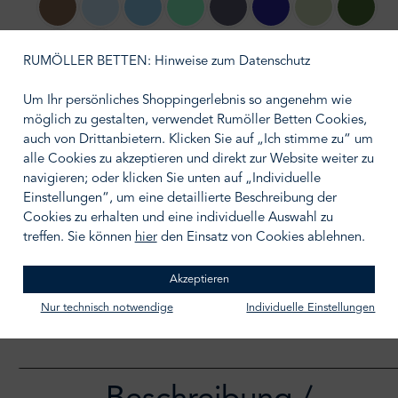
144 safari
ciel
202 hellblau
198 türkis
205 jeansblau
203 keramblau
179 pistazie
184 kiwi
210 silber
212 grau
RUMÖLLER BETTEN: Hinweise zum Datenschutz
Um Ihr persönliches Shoppingerlebnis so angenehm wie
auswählen
Größe wählen
möglich zu gestalten, verwendet Rumöller Betten Cookies,
auch von Drittanbietern. Klicken Sie auf „Ich stimme zu“ um
alle Cookies zu akzeptieren und direkt zur Website weiter zu
navigieren; oder klicken Sie unten auf „Individuelle
Einstellungen“, um eine detaillierte Beschreibung der
Cookies zu erhalten und eine individuelle Auswahl zu
IN DEN WARENKORB
treffen. Sie können
hier
den Einsatz von Cookies ablehnen.
Zum Merkzettel hinzufügen
Akzeptieren
Nur technisch notwendige
Individuelle Einstellungen