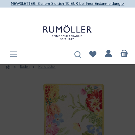
NEWSLETTER: Sichern Sie sich 10 EUR bei Ihrer Erstanmeldung >
alt springen
Du hast 0 Produkte au
Baden
Handtücher