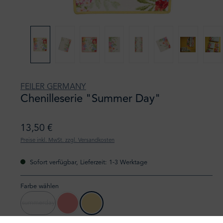
FEILER GERMANY
Chenilleserie "Summer Day"
13,50 €
Preise inkl. MwSt. zzgl. Versandkosten
Sofort verfügbar, Lieferzeit: 1-3 Werktage
Farbe wählen
summerday
111 lachs
107 ginster
(Diese Option ist zurzeit nicht verfügbar.)