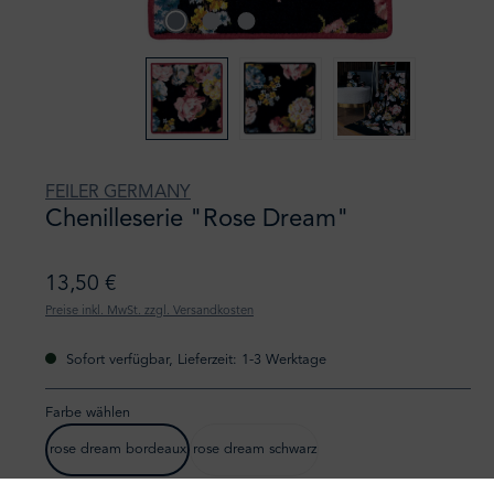
FEILER GERMANY
Chenilleserie "Rose Dream"
13,50 €
Preise inkl. MwSt. zzgl. Versandkosten
Sofort verfügbar, Lieferzeit: 1-3 Werktage
Farbe wählen
rose dream bordeaux
rose dream schwarz