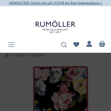
NEWSLETTER: Sichern Sie sich 10 EUR bei Ihrer Erstanmeldung >
alt springen
Du hast 0 Produkte au
Baden
Handtücher