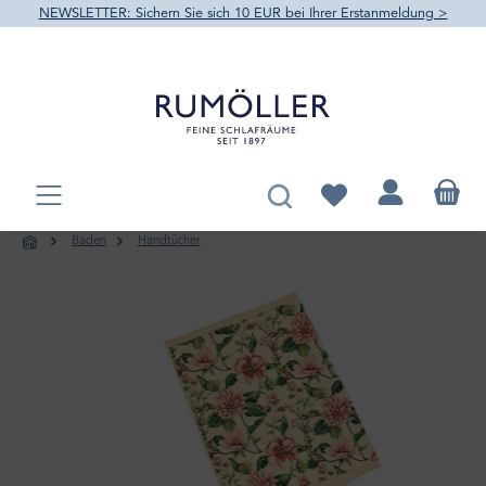
NEWSLETTER: Sichern Sie sich 10 EUR bei Ihrer Erstanmeldung >
alt springen
Du hast 0 Produkte au
Baden
Handtücher