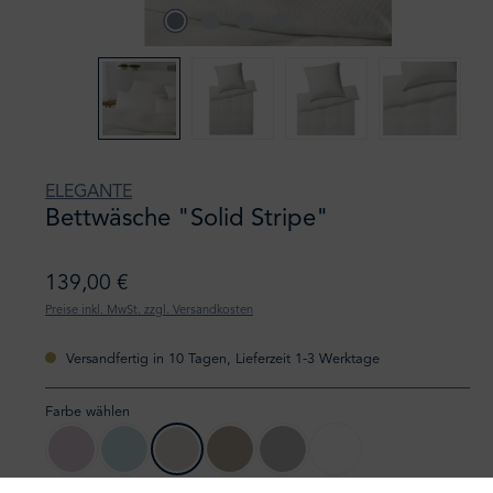
ELEGANTE
Bettwäsche "Solid Stripe"
139,00 €
Preise inkl. MwSt. zzgl. Versandkosten
Versandfertig in 10 Tagen, Lieferzeit 1-3 Werktage
Farbe wählen
01 rosé
04 mint
07 wollweiß
17 sand
09 greige
00 weiß