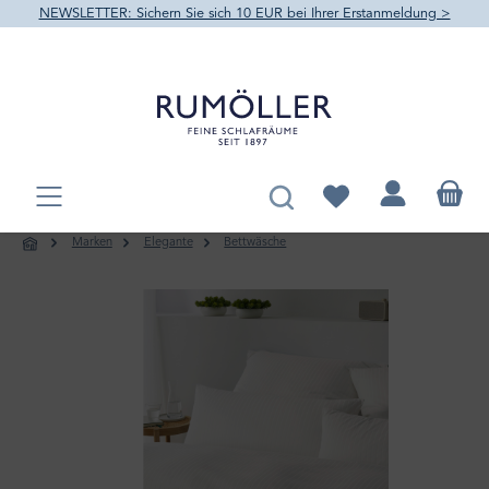
NEWSLETTER: Sichern Sie sich 10 EUR bei Ihrer Erstanmeldung >
alt springen
Du hast 0 Produkte au
Marken
Elegante
Bettwäsche