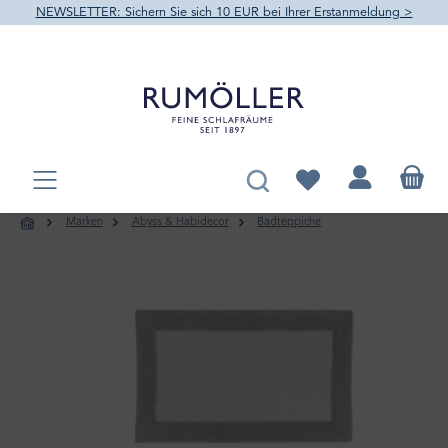
NEWSLETTER: Sichern Sie sich 10 EUR bei Ihrer Erstanmeldung >
alt springen
Du hast 0 Produkte au
Marken
Abyss & Habidecor
Badteppiche