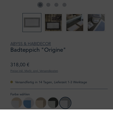
ABYSS & HABIDECOR
Badteppich "Origine"
318,00 €
Preise inkl. MwSt. zzgl. Versandkosten
Versandfertig in 14 Tagen, Lieferzeit 1-3 Werktage
Farbe wählen
origine 101
origine 330
origine 770
origine 920
origine 992