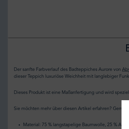
Der sanfte Farbverlauf des Badteppiches Aurore von
Aby
dieser Teppich luxuriöse Weichheit mit langlebiger Funkt
Dieses Produkt ist eine Maßanfertigung und wird speziell
Sie möchten mehr über diesen Artikel erfahren? Gern be
Material: 75 % langstapelige Baumwolle, 25 % Acryl