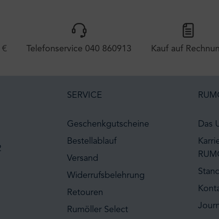
 €
Telefonservice 040 860913
Kauf auf Rechnu
SERVICE
RUM
Geschenkgutscheine
Das 
Bestellablauf
Karri
2
RUM
Versand
Stan
Widerrufsbelehrung
Kont
Retouren
Journ
Rumöller Select