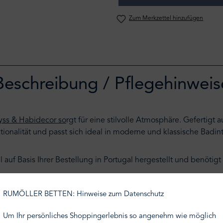
Zum Merkzettel hinzufügen
Beschreibung / Pflegehinweis
ss & Habidecor so
rgt für eine stilvolle Atmosphäre. Geferti
ionalität und passt sich ideal in moderne und klassische Badint
 auf Basis Ihrer Bestellung in Portugal hergestellt und benötigt
antworten wir Ihre Fragen persönlich oder auch telefonisch unt
RUMÖLLER BETTEN: Hinweise zum Datenschutz
Um Ihr persönliches Shoppingerlebnis so angenehm wie möglich