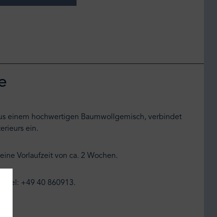
e
gt aus einem hochwertigen Baumwollgemisch, verbindet
erieurs ein.
 eine Vorlaufzeit von ca. 2 Wochen.
er Tel: +49 40 860913.