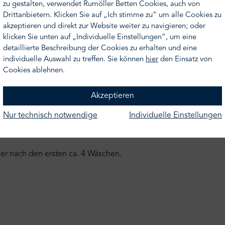
zu gestalten, verwendet Rumöller Betten Cookies, auch von
Drittanbietern. Klicken Sie auf „Ich stimme zu“ um alle Cookies zu
akzeptieren und direkt zur Website weiter zu navigieren; oder
klicken Sie unten auf „Individuelle Einstellungen“, um eine
detaillierte Beschreibung der Cookies zu erhalten und eine
individuelle Auswahl zu treffen. Sie können
hier
den Einsatz von
Cookies ablehnen.
Akzeptieren
mittel ohne optische Aufheller waschen und auf Weichspüler verz
Nur technisch notwendige
Individuelle Einstellungen
r Ihr Frottier, es wird dadurch besonders weich.
schestücken mit Reißverschlüssen, Knöpfen, Häkchen oder Klettv
tier nach den ersten ca. 4 Wäschen.