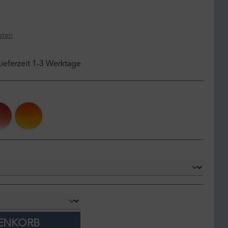
sten
Lieferzeit 1-3 Werktage
20
aurore 514
aurore 564
RENKORB