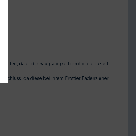
ichten, da er die Saugfähigkeit deutlich reduziert.
erschluss, da diese bei Ihrem Frottier Fadenzieher