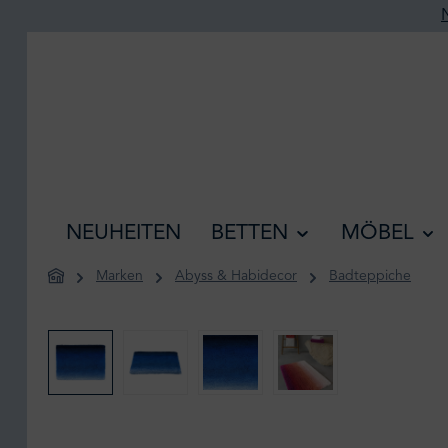
he springen
Zur Hauptnavigation springen
NEUHEITEN
BETTEN
MÖBEL
Marken
Abyss & Habidecor
Badteppiche