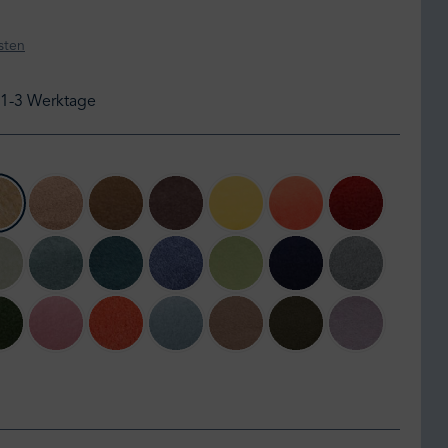
sten
: 1-3 Werktage
me
810 camel
040 sand
815 sahara
880 dark brown
160 curry
235 coral
290 rust
 lavender
620 milky green
545 denim
795 dark ocean
540 indigo
650 green
595 dark marina
935 titanium
 meliert
e branch
661 dark jade
321 dusky pink
265 papaya
520 azur
840 smoke
690 bottle green
435 misty ro
ert