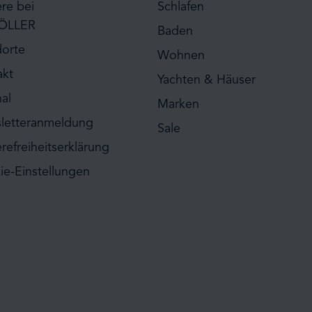
ere bei
Schlafen
ÖLLER
Baden
dorte
Wohnen
akt
Yachten & Häuser
al
Marken
letteranmeldung
Sale
erefreiheitserklärung
ie-Einstellungen