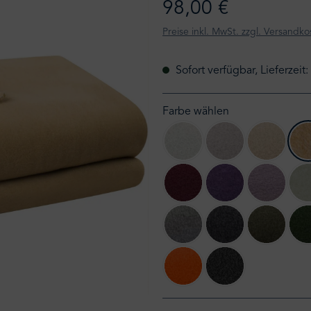
98,00 €
Preise inkl. MwSt. zzgl. Versandko
Sofort verfügbar, Lieferzeit
Farbe wählen
010 offwhite
090 clay
020 cre
390 wine
490 aubergine
405 pale
920 light grey meliert
940 medium grey
681 oliv
245 amber
960 anthrazit meli