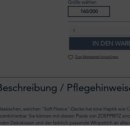
Größe wählen
160/200
IN DEN WA
Zum Merkzettel hinzufügen
Beschreibung / Pflegehinweis
klassischen, weichen "Soft Fleece"-Decke hat eine Haptik wi
 kombinierbar. Sie können mit diesen Plaids von ZOEPPRITZ si
enden Dekokissen und der farblich passende Whipstitch an all