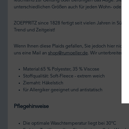
leuchtend zur Geltung oder beruhigen das Auge. Sie sin
unterschiedlichen Größen auch für jeden Wohn- oder Sch
ZOEPPRITZ since 1828 fertigt seit vielen Jahren in Südde
Trend und Zeitgeist!
Wenn Ihnen diese Plaids gefallen, Sie jedoch hier nic
uns eine Mail an
shop@rumoeller.de
.
Wir unterbreiten I
Material:65 % Polyester, 35 % Viscose
Stoffqualität: Soft-Fleece - extrem weich
Ziernaht: Häkelstich
für Allergiker geeignet und antistatisch
Pflegehinweise
Die optimale Waschtemperatur liegt bei 30°C