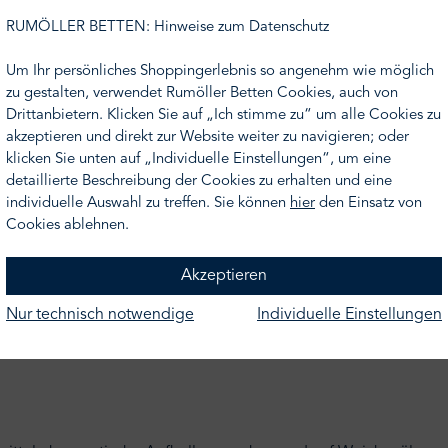
d einfach ideal für jeden Tag: wärmend, super weich und vor al
lafraum geeignet. Dabei sind sie sogar noch antistatisch, nich
RUMÖLLER BETTEN: Hinweise zum Datenschutz
Um Ihr persönliches Shoppingerlebnis so angenehm wie möglich
utschland und stellt vor allem die Qualität bei seinen Produkt
zu gestalten, verwendet Rumöller Betten Cookies, auch von
Drittanbietern. Klicken Sie auf „Ich stimme zu“ um alle Cookies zu
akzeptieren und direkt zur Website weiter zu navigieren; oder
klicken Sie unten auf „Individuelle Einstellungen“, um eine
ht Ihr Wunschmaß finden, nehmen Sie gern Kontakt zu uns auf 
detaillierte Beschreibung der Cookies zu erhalten und eine
hnen gern ein Angebot.
individuelle Auswahl zu treffen. Sie können
hier
den Einsatz von
Cookies ablehnen.
Akzeptieren
Nur technisch notwendige
Individuelle Einstellungen