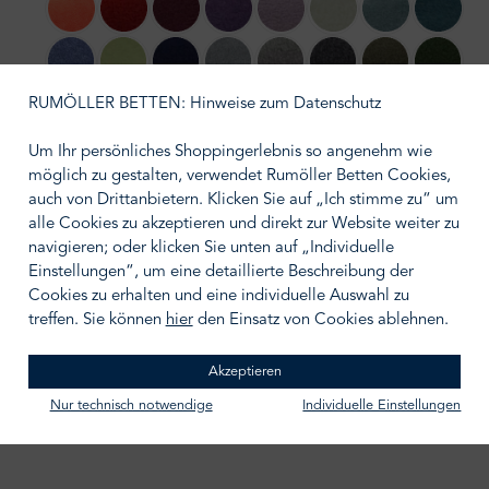
235 coral
290 rust
390 wine
490 aubergine
405 pale lavender
620 milky green
545 denim
795 dar
540 indigo
650 green
595 dark marina
935 titanium
920 light grey meliert
940 medium grey meliert
681 olive branch
661 dar
RUMÖLLER BETTEN: Hinweise zum Datenschutz
321 dusky pink
265 papaya
520 azur
840 smoke
690 bottle green
435 misty rose
245 amber
960 anth
Um Ihr persönliches Shoppingerlebnis so angenehm wie
möglich zu gestalten, verwendet Rumöller Betten Cookies,
Größe wählen
auch von Drittanbietern. Klicken Sie auf „Ich stimme zu“ um
160/200
alle Cookies zu akzeptieren und direkt zur Website weiter zu
navigieren; oder klicken Sie unten auf „Individuelle
Einstellungen“, um eine detaillierte Beschreibung der
Cookies zu erhalten und eine individuelle Auswahl zu
treffen. Sie können
hier
den Einsatz von Cookies ablehnen.
IN DEN WARENKORB
Akzeptieren
Zum Merkzettel hinzufügen
Nur technisch notwendige
Individuelle Einstellungen