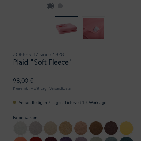
ZOEPPRITZ since 1828
Plaid "Soft Fleece"
98,00 €
Preise inkl. MwSt. zzgl. Versandkosten
Versandfertig in 7 Tagen, Lieferzeit 1-3 Werktage
Farbe wählen
010 offwhite
090 clay
020 creme
810 camel
040 sand
815 sahara
880 dark brown
160 curr