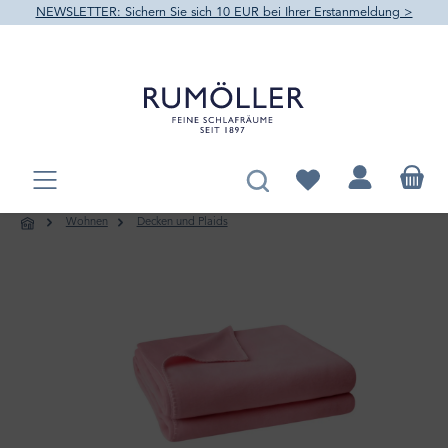
NEWSLETTER: Sichern Sie sich 10 EUR bei Ihrer Erstanmeldung >
alt springen
Du hast 0 Produkte au
Wohnen
Decken und Plaids