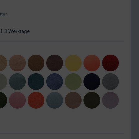
sten
: 1-3 Werktage
me
810 camel
040 sand
815 sahara
880 dark brown
160 curry
235 coral
290 rust
 lavender
620 milky green
545 denim
795 dark ocean
540 indigo
650 green
595 dark marina
935 titanium
 meliert
e branch
661 dark jade
321 dusky pink
265 papaya
520 azur
840 smoke
690 bottle green
435 misty ro
ert