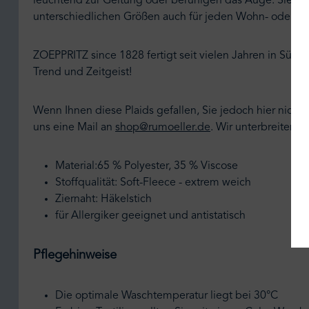
leuchtend zur Geltung oder beruhigen das Auge. Sie sin
unterschiedlichen Größen auch für jeden Wohn- oder Sch
ZOEPPRITZ since 1828 fertigt seit vielen Jahren in Südde
Trend und Zeitgeist!
Wenn Ihnen diese Plaids gefallen, Sie jedoch hier nic
uns eine Mail an
shop@rumoeller.de
.
Wir unterbreiten I
Material:65 % Polyester, 35 % Viscose
Stoffqualität: Soft-Fleece - extrem weich
Ziernaht: Häkelstich
für Allergiker geeignet und antistatisch
Pflegehinweise
Die optimale Waschtemperatur liegt bei 30°C