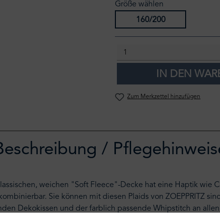
Größe wählen
160/200
IN DEN WA
Zum Merkzettel hinzufügen
Beschreibung / Pflegehinweis
klassischen, weichen "Soft Fleece"-Decke hat eine Haptik wi
 kombinierbar. Sie können mit diesen Plaids von ZOEPPRITZ si
enden Dekokissen und der farblich passende Whipstitch an all