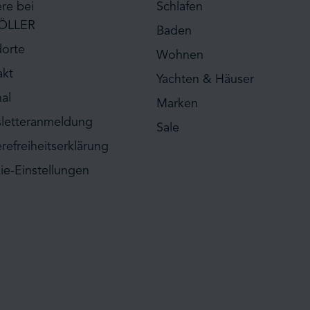
ere bei
Schlafen
ÖLLER
Baden
dorte
Wohnen
akt
Yachten & Häuser
al
Marken
letteranmeldung
Sale
erefreiheitserklärung
ie-Einstellungen