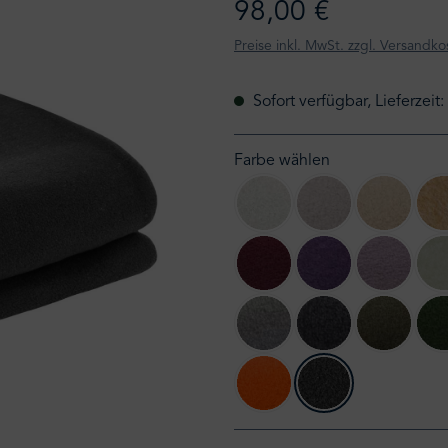
98,00 €
Preise inkl. MwSt. zzgl. Versandko
Sofort verfügbar, Lieferzeit
Farbe wählen
010 offwhite
090 clay
020 cre
390 wine
490 aubergine
405 pale
920 light grey meliert
940 medium grey
681 oliv
245 amber
960 anthrazit meli