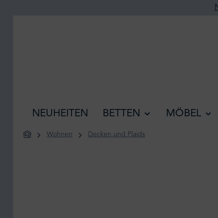
he springen
Zur Hauptnavigation springen
NEUHEITEN
BETTEN
MÖBEL
Wohnen
Decken und Plaids