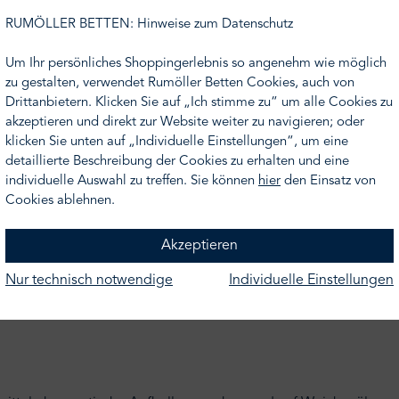
d einfach ideal für jeden Tag: wärmend, super weich und vor al
lafraum geeignet. Dabei sind sie sogar noch antistatisch, nich
RUMÖLLER BETTEN: Hinweise zum Datenschutz
Um Ihr persönliches Shoppingerlebnis so angenehm wie möglich
utschland und stellt vor allem die Qualität bei seinen Produkt
zu gestalten, verwendet Rumöller Betten Cookies, auch von
Drittanbietern. Klicken Sie auf „Ich stimme zu“ um alle Cookies zu
akzeptieren und direkt zur Website weiter zu navigieren; oder
klicken Sie unten auf „Individuelle Einstellungen“, um eine
ht Ihr Wunschmaß finden, nehmen Sie gern Kontakt zu uns auf 
detaillierte Beschreibung der Cookies zu erhalten und eine
hnen gern ein Angebot.
individuelle Auswahl zu treffen. Sie können
hier
den Einsatz von
Cookies ablehnen.
Akzeptieren
Nur technisch notwendige
Individuelle Einstellungen