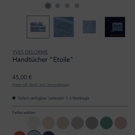
YVES DELORME
Handtücher "Etoile"
45,00 €
Preise inkl. MwSt. zzgl. Versandkosten
Sofort verfügbar, Lieferzeit: 1-3 Werktage
Farbe wählen
blanc
nacre
dune
pierre
silver
platine
fjord
the