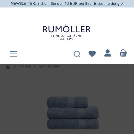
NEWSLETTER: Sichern Sie sich 10 EUR bei Ihrer Erstanmeldung >
alt springen
Du hast 0 Produkte au
Marken
Yves Delorme