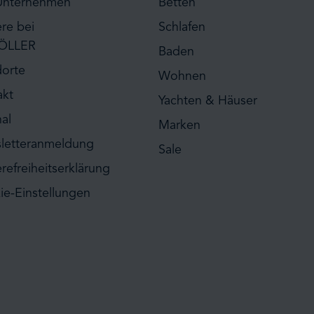
Unternehmen
Betten
ere bei
Schlafen
ÖLLER
Baden
dorte
Wohnen
akt
Yachten & Häuser
al
Marken
letteranmeldung
Sale
erefreiheitserklärung
ie-Einstellungen