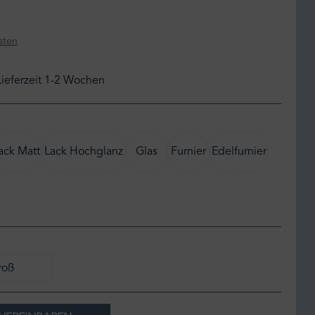
sten
Lieferzeit 1-2 Wochen
ack Matt
Lack Hochglanz
Glas
Furnier
Edelfurnier
roß