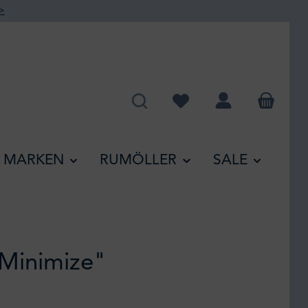
>
Du hast 0 Produkte auf de
MARKEN
RUMÖLLER
SALE
 "Minimize"