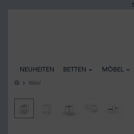
he springen
Zur Hauptnavigation springen
NEUHEITEN
BETTEN
MÖBEL
Möbel