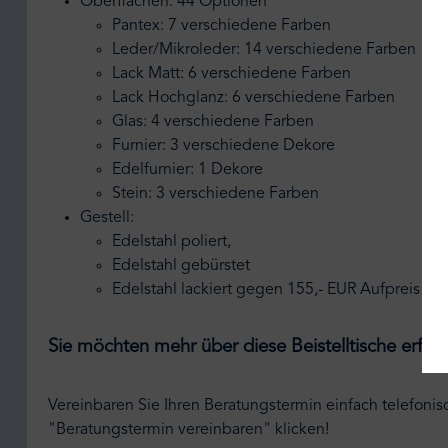
Oberflächen: 44 Optionen
Pantex: 7 verschiedene Farben
Leder/Mikroleder: 14 verschiedene Farben
Lack Matt: 6 verschiedene Farben
Lack Hochglanz: 6 verschiedene Farben
Glas: 4 verschiedene Farben
Furnier: 3 verschiedene Dekore
Edelfurnier: 1 Dekore
Stein: 3 verschiedene Farben
Gestell:
Edelstahl poliert,
Edelstahl gebürstet
Edelstahl lackiert gegen 155,- EUR Aufpreis
Sie möchten mehr über diese Beistelltische erfah
Vereinbaren Sie Ihren Beratungstermin einfach telefonis
"Beratungstermin vereinbaren" klicken!