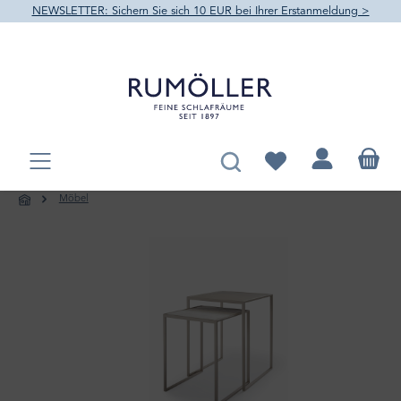
NEWSLETTER: Sichern Sie sich 10 EUR bei Ihrer Erstanmeldung >
alt springen
Du hast 0 Produkte au
Möbel