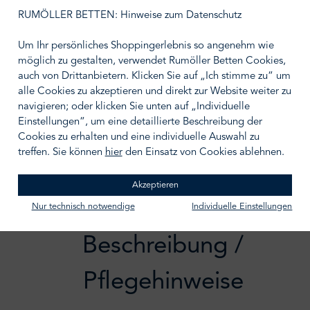
Furnier
Edelfurnier
Stein
RUMÖLLER BETTEN: Hinweise zum Datenschutz
Um Ihr persönliches Shoppingerlebnis so angenehm wie
Größe wählen
möglich zu gestalten, verwendet Rumöller Betten Cookies,
klein
groß
auch von Drittanbietern. Klicken Sie auf „Ich stimme zu“ um
alle Cookies zu akzeptieren und direkt zur Website weiter zu
BERATUNGSTERMIN VEREINBAREN
navigieren; oder klicken Sie unten auf „Individuelle
Einstellungen“, um eine detaillierte Beschreibung der
Zum Merkzettel hinzufügen
Cookies zu erhalten und eine individuelle Auswahl zu
treffen. Sie können
hier
den Einsatz von Cookies ablehnen.
Akzeptieren
Nur technisch notwendige
Individuelle Einstellungen
Beschreibung /
Pflegehinweise