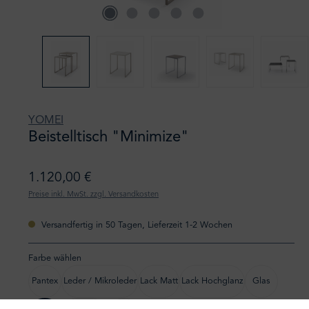
YOMEI
Beistelltisch "Minimize"
1.120,00 €
Preise inkl. MwSt. zzgl. Versandkosten
Versandfertig in 50 Tagen, Lieferzeit 1-2 Wochen
Farbe wählen
Pantex
Leder / Mikroleder
Lack Matt
Lack Hochglanz
Glas