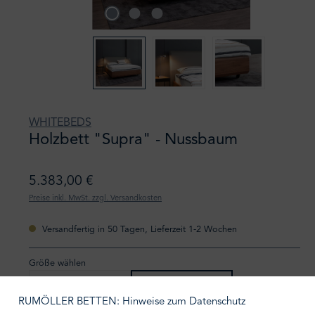
WHITEBEDS
Holzbett "Supra" - Nussbaum
5.383,00 €
Preise inkl. MwSt. zzgl. Versandkosten
Versandfertig in 50 Tagen, Lieferzeit 1-2 Wochen
Größe wählen
100/200
120/200
RUMÖLLER BETTEN: Hinweise zum Datenschutz
140/200
160/200