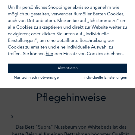
180/200
200/200
Um Ihr persönliches Shoppingerlebnis so angenehm wie
möglich zu gestalten, verwendet Rumöller Betten Cookies,
BERATUNGSTERMIN VEREINBAREN
auch von Drittanbietern. Klicken Sie auf „Ich stimme zu“ um
alle Cookies zu akzeptieren und direkt zur Website weiter zu
navigieren; oder klicken Sie unten auf „Individuelle
Zum Merkzettel hinzufügen
Einstellungen“, um eine detaillierte Beschreibung der
Cookies zu erhalten und eine individuelle Auswahl zu
treffen. Sie können
hier
den Einsatz von Cookies ablehnen.
Akzeptieren
Nur technisch notwendige
Individuelle Einstellungen
Beschreibung /
Pflegehinweise
Das Bett "Supra" Nussbaum von Whitebeds ist das
beste Beispiel für einen Bettrahmen höchster Qualität,