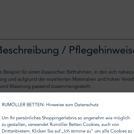
Beschreibung / Pflegehinweis
Beispiel für einen klassischen Bettrahmen, in den sich nahezu
ührung und aufgrund der exzellenten Materialien und hohen Verar
tur und Maserung passend zusammengestellt.
8 verschiedene Rückenteile sind optional möglich. Auch zahlr
RUMÖLLER BETTEN: Hinweise zum Datenschutz
tratzen Ihrer Wahl kann dieses Bett optimal auf Ihre individue
Um Ihr persönliches Shoppingerlebnis so angenehm wie möglich
zu gestalten, verwendet Rumöller Betten Cookies, auch von
uellen und hochwertigen Bettenbau. Für den Gründer Thomas S
Drittanbietern. Klicken Sie auf „Ich stimme zu“ um alle Cookies zu