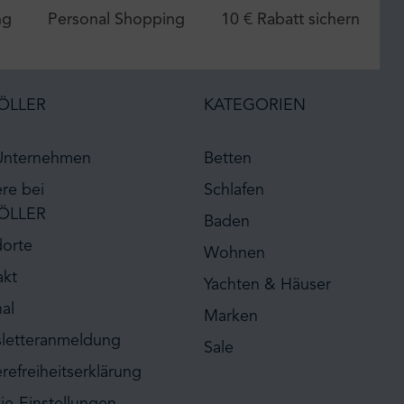
ng
Personal Shopping
10 € Rabatt sichern
ÖLLER
KATEGORIEN
Unternehmen
Betten
ere bei
Schlafen
ÖLLER
Baden
dorte
Wohnen
akt
Yachten & Häuser
al
Marken
letteranmeldung
Sale
erefreiheitserklärung
ie-Einstellungen