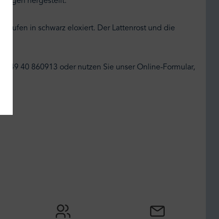
ezogen hergestellt.
-Kufen in schwarz eloxiert. Der Lattenrost und die
el: +49 40 860913 oder nutzen Sie unser Online-Formular,