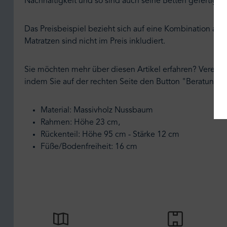
Nachhaltigkeit und so sind auch seine Betten gefertigt.
Das Preisbeispiel bezieht sich auf eine Kombination aus
Matratzen sind nicht im Preis inkludiert.
Sie möchten mehr über diesen Artikel erfahren? Vereinba
indem Sie auf der rechten Seite den Button "Beratungst
Material: Massivholz Nussbaum
Rahmen: Höhe 23 cm,
Rückenteil: Höhe 95 cm - Stärke 12 cm
Füße/Bodenfreiheit: 16 cm