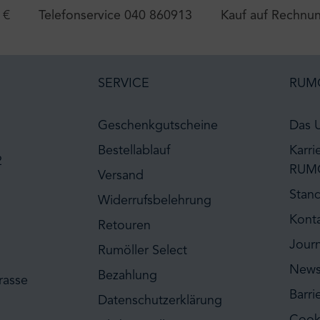
 €
Telefonservice 040 860913
Kauf auf Rechnu
SERVICE
RUM
Geschenkgutscheine
Das 
Bestellablauf
Karri
2
RUM
Versand
Stan
Widerrufsbelehrung
Kont
Retouren
Journ
Rumöller Select
News
Bezahlung
rasse
Barri
Datenschutzerklärung
Cook