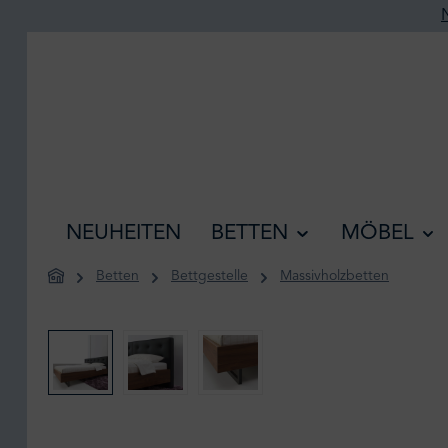
he springen
Zur Hauptnavigation springen
NEUHEITEN
BETTEN
MÖBEL
Betten
Bettgestelle
Massivholzbetten