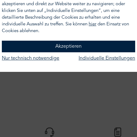
 Sie werden in echter Manufakturarbeit in Deutschland auftragsb
akzeptieren und direkt zur Website weiter zu navigieren; oder
klicken Sie unten auf „Individuelle Einstellungen“, um eine
 Nussbaum massiv, dem geknöpften Kopfteil extrastark und Profil
detaillierte Beschreibung der Cookies zu erhalten und eine
individuelle Auswahl zu treffen. Sie können
hier
den Einsatz von
Cookies ablehnen.
ren Sie Ihren Beratungstermin einfach telefonisch unter der T
Akzeptieren
ermin vereinbaren" klicken!
Nur technisch notwendige
Individuelle Einstellungen