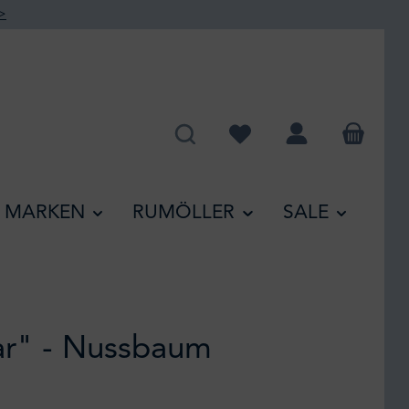
>
Du hast 0 Produkte auf de
MARKEN
RUMÖLLER
SALE
ar" - Nussbaum