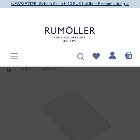
NEWSLETTER: Sichern Sie sich 10 EUR bei Ihrer Erstanmeldung >
alt springen
Du hast 0 Produkte au
Baden
Handtücher