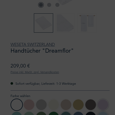
WESETA SWITZERLAND
Handtücher "Dreamflor"
209,00 €
Preise inkl. MwSt. zzgl. Versandkosten
Sofort verfügbar, Lieferzeit: 1-3 Werktage
Farbe wählen
01 weiss
41 blossom
14 silber
87 elfenbein
76 cashmere
92 sand
07 stone grey
97 lilac 
(Diese Opt