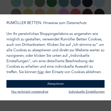
69 eukalyptus
12 arctic green
65 urban green
59 emerald
54 petrol
83 mittelblau
11 night blue
26 sky b
(Diese Option ist zurzeit nicht verfügba
(Diese Opt
50 graphite
60 vanille
06 lachs
45 mais
86 fuchsia pink
84 racing red
32 bordeaux
19 anthr
(Diese Option ist zurzeit nicht verfügbar.)
(Diese Option ist zurzeit nicht verfügba
(Diese Option ist zurzeit nich
RUMÖLLER BETTEN: Hinweise zum Datenschutz
13 schwarz
Um Ihr persönliches Shoppingerlebnis so angenehm wie
möglich zu gestalten, verwendet Rumöller Betten Cookies,
auswählen
Größe wählen
auch von Drittanbietern. Klicken Sie auf „Ich stimme zu“ um
alle Cookies zu akzeptieren und direkt zur Website weiter zu
navigieren; oder klicken Sie unten auf „Individuelle
Einstellungen“, um eine detaillierte Beschreibung der
Cookies zu erhalten und eine individuelle Auswahl zu
treffen. Sie können
hier
den Einsatz von Cookies ablehnen.
IN DEN WARENKORB
Zum Merkzettel hinzufügen
Akzeptieren
Nur technisch notwendige
Individuelle Einstellungen