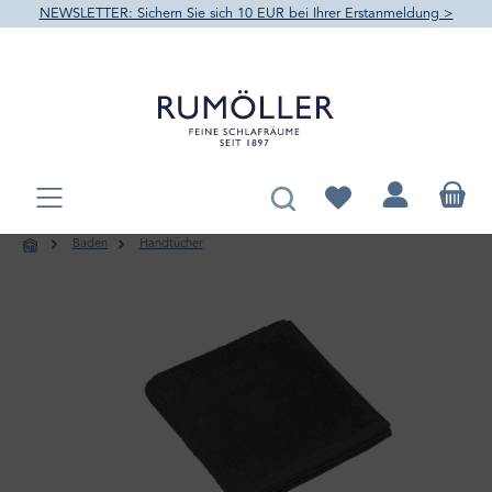
NEWSLETTER: Sichern Sie sich 10 EUR bei Ihrer Erstanmeldung >
alt springen
Du hast 0 Produkte au
Baden
Handtücher