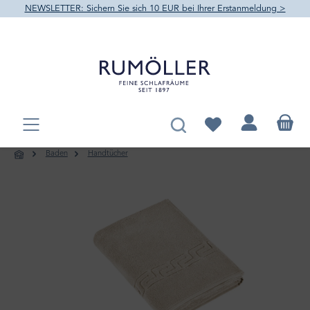
NEWSLETTER: Sichern Sie sich 10 EUR bei Ihrer Erstanmeldung >
alt springen
Du hast 0 Produkte au
Baden
Handtücher