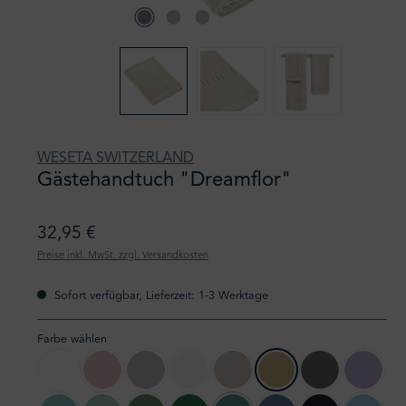
WESETA SWITZERLAND
Gästehandtuch "Dreamflor"
32,95 €
Preise inkl. MwSt. zzgl. Versandkosten
Sofort verfügbar, Lieferzeit: 1-3 Werktage
Farbe wählen
01 weiss
41 blossom
14 silber
87 elfenbein
76 cashmere
92 sand
07 stone grey
97 lilac 