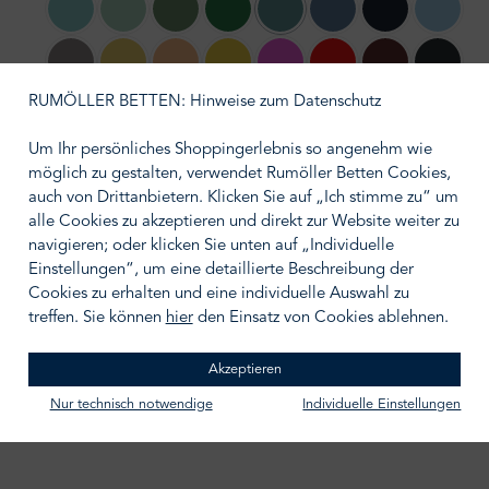
69 eukalyptus
12 arctic green
65 urban green
59 emerald
54 petrol
83 mittelblau
11 night blue
26 sky b
(Diese Option ist zurzeit nicht verfügba
50 graphite
60 vanille
06 lachs
45 mais
86 fuchsia pink
84 racing red
32 bordeaux
19 anthr
RUMÖLLER BETTEN: Hinweise zum Datenschutz
13 schwarz
Um Ihr persönliches Shoppingerlebnis so angenehm wie
möglich zu gestalten, verwendet Rumöller Betten Cookies,
auswählen
Größe wählen
auch von Drittanbietern. Klicken Sie auf „Ich stimme zu“ um
alle Cookies zu akzeptieren und direkt zur Website weiter zu
navigieren; oder klicken Sie unten auf „Individuelle
Einstellungen“, um eine detaillierte Beschreibung der
Cookies zu erhalten und eine individuelle Auswahl zu
treffen. Sie können
hier
den Einsatz von Cookies ablehnen.
IN DEN WARENKORB
Zum Merkzettel hinzufügen
Akzeptieren
Nur technisch notwendige
Individuelle Einstellungen