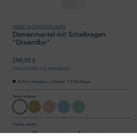
WESETA SWITZERLAND
Damenmantel mit Schalkragen
"Dreamflor"
299,00 €
Preise inkl. MwSt. zzgl. Versandkosten
Sofort verfügbar, Lieferzeit: 1-3 Werktage
Farbe wählen
01 weiss
92 sand
41 blossom
26 sky blue
12 arctic green
Größe wählen
XS
S