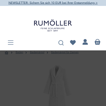
NEWSLETTER: Sichern Sie sich 10 EUR bei Ihrer Erstanmeldung >
alt springen
Du hast 0 Produkte au
Baden
Bademäntel
Bademäntel für Damen