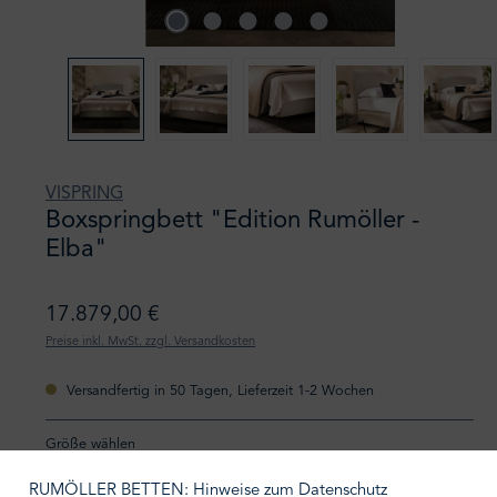
VISPRING
Boxspringbett "Edition Rumöller -
Elba"
17.879,00 €
Preise inkl. MwSt. zzgl. Versandkosten
Versandfertig in 50 Tagen, Lieferzeit 1-2 Wochen
Größe wählen
100/200
120/200
RUMÖLLER BETTEN: Hinweise zum Datenschutz