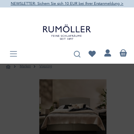
NEWSLETTER: Sichern Sie sich 10 EUR bei Ihrer Erstanmeldung >
alt springen
Du hast 0 Produkte au
Marken
Vispring