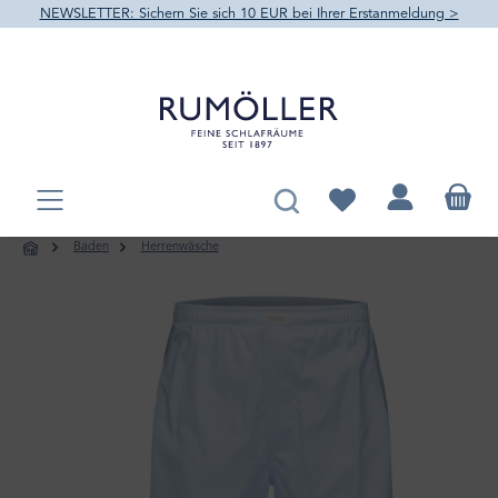
NEWSLETTER: Sichern Sie sich 10 EUR bei Ihrer Erstanmeldung >
alt springen
Du hast 0 Produkte au
Baden
Herrenwäsche